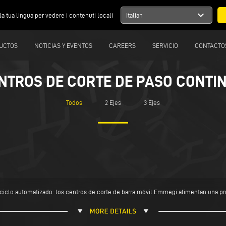
expand_more
la tua lingua per vedere i contenuti locali
Italian
UCTOS
NOTICIAS Y EVENTOS
CAREERS
SERVICIO
CONTACTO
NTROS DE CORTE DE PASO CONTI
Todos
2 Ejes
3 Ejes
ciclo automatizado: los centros de corte de barra móvil Emmegi alimentan una p