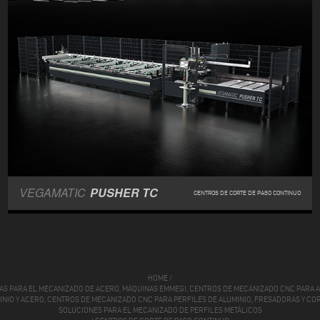
VEGAMATIC
PUSHER TC
CENTROS DE CORTE DE PASO CONTINUO
HOME
/
S PARA EL MECANIZADO DE ACERO, MÁQUINAS EMMEGI, CENTROS DE MECANIZADO CNC PARA AL
MINIO Y ACERO, CENTROS DE MECANIZADO CNC PARA PERFILES DE ALUMINIO, FRESADORAS Y COR
SOLUCIONES PARA EL MECANIZADO DE PERFILES METÁLICOS