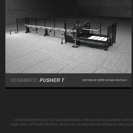
VEGAMATIC
PUSHER T
CENTROS DE CORTE DE PASO CONTINUO
CATEGORÍAS DE PRODUCTOS, MÁQUINAS PARA EL MECANIZADO DE ALUMINIO, MÁQUINA
USABILIDAD, SOFTWARE INTUITIVO, GRUPO VOILÀP, MÁQUINAS INDUSTRIALES PARA ALU