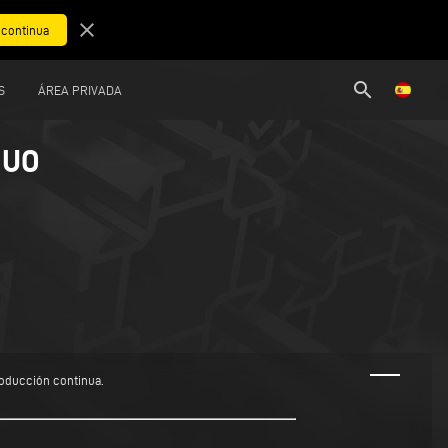
close
search
S
ÁREA PRIVADA
NUO
roducción continua.