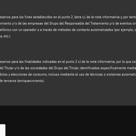
rvicios y productos del Responsable y/o las empresas del Grupo
del Responsable y/o even
to telefónico con un operador o mediante métodos de contacto automatizados (por ejempl
 etc.); la base jurídica para el tratamiento de los datos es la prestación de su consentimie
sarios para los fines establecidos en el punto 2, letra c), de la nota informativa y, por t
tamiento y/o de las empresas del Grupo del Responsable del Tratamiento y/o de eventos o
s" del Controlador de Datos y / o de las empresas del Grupo del Controlador de Datos
, e
elefónico con un operador o a través de métodos de contacto automatizados (por ejemplo,
 y la predicción de información relacionada con las preferencias, hábitos, elecciones de 
, etc.).
n a través del enriquecimiento de datos con información adquirida de terceros (enriqueci
1, letra a), del GDPR.
RVACIÓN DE LOS DATOS Y MÉTODOS DE TRATAMIENTO
sarios para las finalidades indicadas en el punto 2 c) de la nota informativa, por lo que 
terior, el suministro de sus datos personales es obligatorio a efectos de formular una respu
l Titular y/o de las sociedades del Grupo del Titular, identificados específicamente median
 responda a su mensaje, acusando recibo de su solicitud de información.
 hábitos y elecciones de consumo, incluso mediante el uso de técnicas o sistemas automa
, letras b) y c), el suministro de sus datos personales es facultativo y su negativa a facili
e terceros (enriquecimiento).
ios y/o iniciativas o desarrollara para usted iniciativas promocionales más acordes con su 
anterior, durarán el tiempo necesario para responder a cada solicitud individual de informac
nscurrido dicho plazo o atendidas las solicitudes en curso, sus datos serán destruidos o c
partado 2 anterior, continuará durante 2 años a partir de la fecha de emisión del consentimi
quisitos del GDPR, de acuerdo con los principios de equidad, legalidad y transparencia y 
áticas, telemáticas y/o en papel, así como con el uso de medidas de seguridad para garan