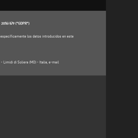
) 2016/679 ("GDPR")
á específicamente los datos introducidos en este
Limidi di Soliera (MO) - Italia, e-mail
ciudad, código postal, provincia, estado, dirección de
TACTOS"
del sitio web del Responsable del tratamiento
s o servicios ofrecidos (incluido el envío de invitaciones
ador en el sentido del artículo 6, apartado 1, letra f), del
 responder a su solicitud de contacto;