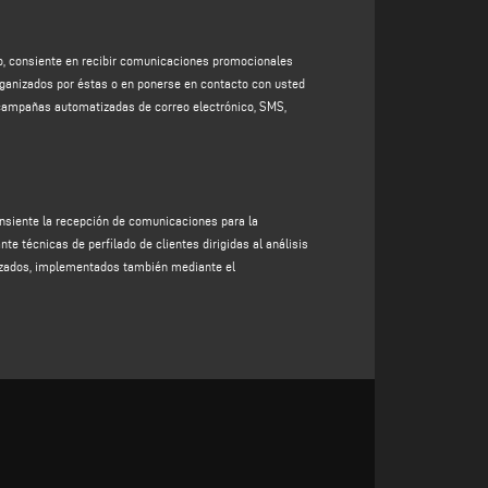
tos organizados por ellos o ponerse en contacto con
o, campañas automatizadas de correo electrónico, SMS,
nto, de conformidad con el artículo 6, apartado 1, letra
anto, consiente en recibir comunicaciones promocionales
rganizados por éstas o en ponerse en contacto con usted
specíficamente identificados a través de técnicas de
 campañas automatizadas de correo electrónico, SMS,
consumo del interesado, también mediante el uso de
miento). La base jurídica para esta finalidad es su
consiente la recepción de comunicaciones para la
esta a su solicitud, ya que su negativa a facilitar dichos
te técnicas de perfilado de clientes dirigidas al análisis
tizados, implementados también mediante el
tarlos sólo imposibilitaría que el Responsable del
perfil.
ión y, en cualquier caso, durante un plazo no superior a
onvertidos en anónimos;
ento pertinente o hasta que decida revocar su
la protección de sus derechos descritos en el mismo. Los
tizar la confidencialidad de los datos personales y