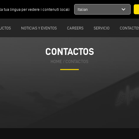
expand_more
la tua lingua per vedere i contenuti locali
Italian
UCTOS
NOTICIAS Y EVENTOS
CAREERS
SERVICIO
CONTACTO
CONTACTOS
HOME
/
CONTACTOS