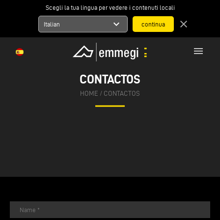
Scegli la tua lingua per vedere i contenuti locali
expand_more
close
Italian
menu
CONTACTOS
HOME
/
CONTACTOS