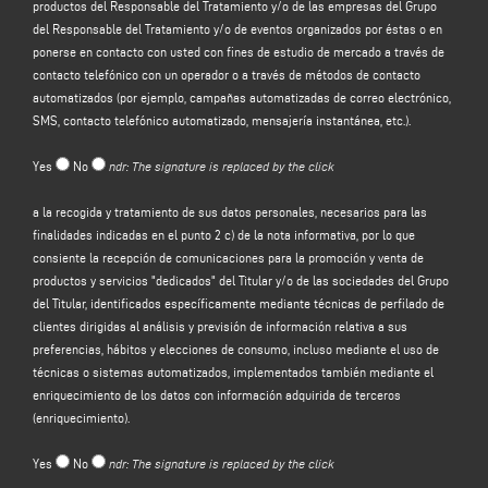
productos del Responsable del Tratamiento y/o de las empresas del Grupo
del sitio web del Responsable del tratamiento (www.emmegi.com, el "Sitio").
del Responsable del Tratamiento y/o de eventos organizados por éstas o en
El responsable del tratamiento tiene la intención de tratar sus datos
ponerse en contacto con usted con fines de estudio de mercado a través de
personales con la finalidad de:
contacto telefónico con un operador o a través de métodos de contacto
(a)
responder a su mensaje o solicitud de información
enviada a través de
automatizados (por ejemplo, campañas automatizadas de correo electrónico,
este formulario, por ejemplo, para obtener información sobre los productos o
SMS, contacto telefónico automatizado, mensajería instantánea, etc.).
servicios ofrecidos (incluido el envío de invitaciones gratuitas y material
informativo de la empresa), y para obtener una cotización, etc.; la base legal
Yes
No
ndr: The signature is replaced by the click
para este propósito es el interés legítimo del Controlador en el sentido del
artículo 6, apartado 1, letra f), del GDPR para ser identificado en la expectativa
a la recogida y tratamiento de sus datos personales, necesarios para las
razonable de que usted esperaría que sus datos personales fueran
finalidades indicadas en el punto 2 c) de la nota informativa, por lo que
procesados por el Controlador para responder a su solicitud de contacto;
consiente la recepción de comunicaciones para la promoción y venta de
(b)
enviarle comunicaciones promocionales sobre los servicios y productos
productos y servicios "dedicados" del Titular y/o de las sociedades del Grupo
del Responsable y/o las empresas del Grupo
del Responsable y/o eventos
del Titular, identificados específicamente mediante técnicas de perfilado de
organizados por ellos o ponerse en contacto con usted con fines de estudio
clientes dirigidas al análisis y previsión de información relativa a sus
de mercado mediante contacto telefónico con un operador o mediante
preferencias, hábitos y elecciones de consumo, incluso mediante el uso de
métodos de contacto automatizados (por ejemplo, campañas automatizadas
técnicas o sistemas automatizados, implementados también mediante el
de correo electrónico, SMS, contacto telefónico automatizado, mensajería
enriquecimiento de los datos con información adquirida de terceros
instantánea, etc.); la base jurídica para el tratamiento de los datos es la
(enriquecimiento).
prestación de su consentimiento, de conformidad con el artículo 6, apartado 1,
letra a), del GDPR;
Yes
No
ndr: The signature is replaced by the click
(c)
promoción y venta de productos y servicios "dedicados" del Controlador