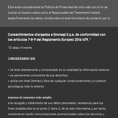
Este aviso complementa la Política de Privacidad del sitio web con el fin de
ilustrar al Usuario sobre cómo el Responsable del Tratamiento tratará
específicamente los datos introducidos en este formulario de contacto: por lo
tanto, le invitamos a leer nuestra
Política de Privacidad
.
Consentimientos otorgados a Emmegi S.p.a. de conformidad con
1. RESPONSABLE DEL TRATAMIENTO Y RESPONSABLE DE LA PROTECCIÓN DE
los artículos 7-8-9 del Reglamento Europeo 2016/679. *
DATOS
Responsable del tratamiento: Emmegi S.p.a., en la persona de su
*El abajo firmante
representante legal pro tempore, con domicilio social en Via Archimede, 10 -
41019 - Limidi di Soliera (MO) - Italia, e-mail
info@emmegi.com
, C.F. / p. IVA
CONSIDERANDO QUE
01978870366.
Responsable de la protección de datos (RPD): Dr. Donato Eugenio Caccavella,
• ha leído atentamente y comprendido en su totalidad la información anterior;
dirección de correo electrónico:
voilap@amicadpo.euz
• es plenamente consciente de sus derechos;
• actúa con total libertad y libre de cualquier condicionamiento y/o presión
2. DATOS PERSONALES TRATADOS, FINALIDAD DEL TRATAMIENTO Y BASE
psicológica; todo lo anterior
JURÍDICA
El Responsable del tratamiento tratará sus datos personales de
expresa el consenso más amplio:
identificación y de contacto (tales como: nombre, apellidos, razón social,
a la recogida y tratamiento de sus datos personales, necesarios para los
dirección, ciudad, código postal, provincia, estado, dirección de correo
fines establecidos en el punto 2, letra c), de la nota informativa y, por tanto,
electrónico, número de teléfono) facilitados directamente por usted al
consiente en recibir comunicaciones promocionales sobre los servicios y
cumplimentar el formulario de recogida de datos de la sección "
CONTACTOS"