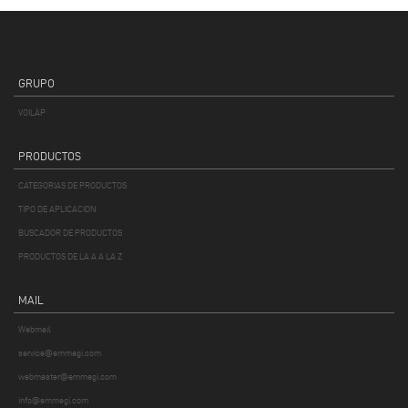
GRUPO
VOILÀP
PRODUCTOS
CATEGORIAS DE PRODUCTOS
TIPO DE APLICACION
BUSCADOR DE PRODUCTOS
PRODUCTOS DE LA A A LA Z
MAIL
Webmail
service@emmegi.com
webmaster@emmegi.com
info@emmegi.com