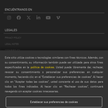
ENCUÉNTRANOS EN
LEGALES
PRIVACY POLICY
LEGAL NOTES
COOKIE POLICY
GENERAL TERMS AND CONDITIONS OF SALE
Este sitio utiliza cookies o tecnologías similares con fines técnicos. Además, con
su consentimiento, su información también puede ser utilizada para otros fines
CONDICIONES GENERALES DE DISTRIBUCIÓN
especificados en la
política de cookies
. Usted puede libremente dar, rechazar,
AJUSTES DE COOKIES
revocar su consentimiento o personalizar sus preferencias en cualquier
momento, haciendo clic en el "Establecer sus preferencias de cookies". Al hacer
clic en "Aceptar todas las cookies", usted consiente el uso de sus datos para
todos los fines indicados. Al hacer clic en "Rechazar cookies", continuará
navegando sin aceptar cookies innecesarias.
Establecer sus preferencias de cookies
Emmegi S.p.a. - Via Archimede, 10 - 41019 - Limidi di Soliera (MO) - ITALY -