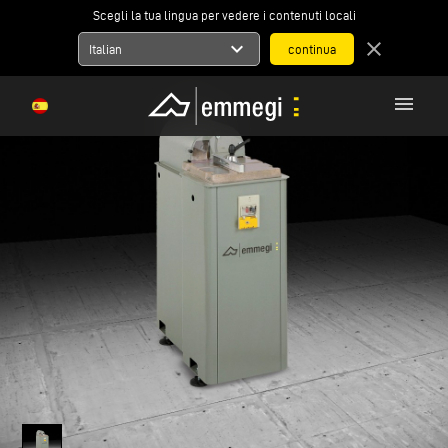
Scegli la tua lingua per vedere i contenuti locali
expand_more
close
Italian
menu