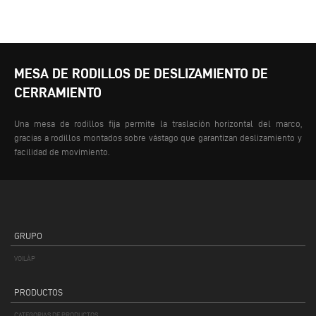
MESA DE RODILLOS DE DESLIZAMIENTO DE
CERRAMIENTO
Una mesa de rodillos fija permite la traslación horizontal del marco,
gracias a rodillos montados sobre vástago que garantizan deslizamiento y
facilidad de movimiento.
GRUPO
VOILÀP
PRODUCTOS
CATEGORIAS DE PRODUCTOS