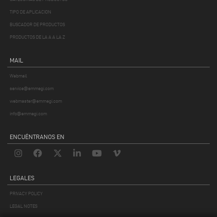
TIPO DE APLICACION
BUSCADOR DE PRODUCTOS
PRODUCTOS DE LA A A LA Z
MAIL
Webmail
service@emmegi.com
webmaster@emmegi.com
info@emmegi.com
ENCUÉNTRANOS EN
LEGALES
PRIVACY POLICY
LEGAL NOTES