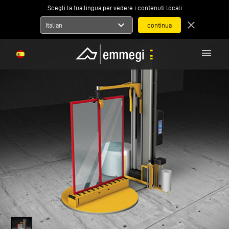
Scegli la tua lingua per vedere i contenuti locali
expand_more
close
Italian
menu