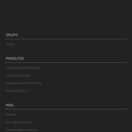
GRUPO
VOILÀP
PRODUTOS
CATEGORIAS DE PRODUTOS
TIPO DE APLICAÇÃO
PESQUISADOR DE PRODUTOS
PRODUTOS DE A A Z
MAIL
Webmail
service@emmegi.com
webmaster@emmegi.com