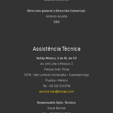
Direccion general y Dirección Comercial:
Antonio Acosta
CEO
Assistência Técnica
Voilàp México, S de RL de CV
Av. Jint Lote 4 Módulo 3
Parque Inds. Finsa
72710 - San Lorenzo Almecatla - Cuautlancingo
Puebla – México
Tel. +52 222 273 0718
service.mex@voilap.com
Responsable Dpto. Técnico:
Oscar Bolivar