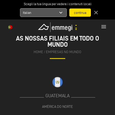
Scegli la tua lingua per vedere i contenuti locali
expand_more
close
Italian
menu
AS NOSSAS FILIAIS EM TODO O
MUNDO
HOME
/
EMPRESAS NO MUNDO
GUATEMALA
AMÉRICA DO NORTE