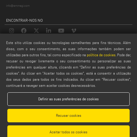
info@emmegi.com
ENCONTRAR-NOS NO
Este sítio utiliza cookies ou tecnologias semelhantes para fins técnicos. Além
LEGALS
disso, com o seu consentimento, as suas informações também podem ser
utilizadas para outros fins, tal como especificado na
política de cookies
. Pode dar,
PRIVACY POLICY
recusar ou revogar livremente o seu consentimento ou personalizar as suas
LEGAL NOTES
preferências em qualquer altura, clicando em "Definir as suas preferências de
COOKIE POLICY
cookies". Ao clicar em "Aceitar todos os cookies", está a consentir a utilização
dos seus dados para todos os fins indicados. Ao clicar em "Recusar cookies",
GENERAL TERMS AND CONDITIONS
continuará a navegar sem aceitar cookies desnecessários.
CONFIGURAÇÕES DE COOKIES
Definir as suas preferências de cookies
Recusar cookies
Aceitar todos os cookies
Emmegi S.p.a. - Via Archimede, 10 - 41019 - Limidi di Soliera (MO) - ITALY -