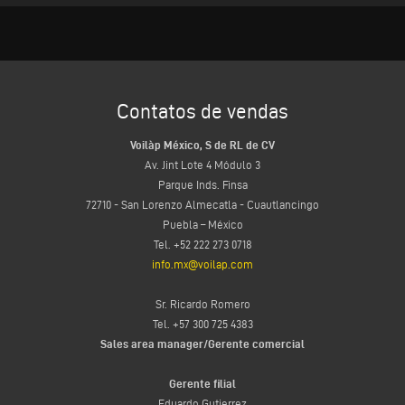
Contatos de vendas
Voilàp México, S de RL de CV
Av. Jint Lote 4 Módulo 3
Parque Inds. Finsa
72710 - San Lorenzo Almecatla - Cuautlancingo
Puebla – México
Tel. +52 222 273 0718
info.mx@voilap.com
Sr. Ricardo Romero
Tel. +57 300 725 4383
Sales area manager/Gerente comercial
Gerente filial
Eduardo Gutierrez