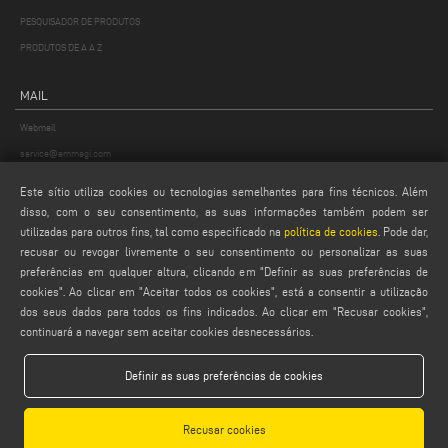
PESQUISADOR DE PRODUTOS
PRODUTOS DE A A Z
MAIL
Webmail
service@emmegi.com
webmaster@emmegi.com
Este sítio utiliza cookies ou tecnologias semelhantes para fins técnicos. Além
info@emmegi.com
disso, com o seu consentimento, as suas informações também podem ser
utilizadas para outros fins, tal como especificado na
política de cookies
. Pode dar,
recusar ou revogar livremente o seu consentimento ou personalizar as suas
ENCONTRAR-NOS NO
preferências em qualquer altura, clicando em "Definir as suas preferências de
cookies". Ao clicar em "Aceitar todos os cookies", está a consentir a utilização
dos seus dados para todos os fins indicados. Ao clicar em "Recusar cookies",
continuará a navegar sem aceitar cookies desnecessários.
LEGALS
PRIVACY POLICY
Definir as suas preferências de cookies
LEGAL NOTES
COOKIE POLICY
Recusar cookies