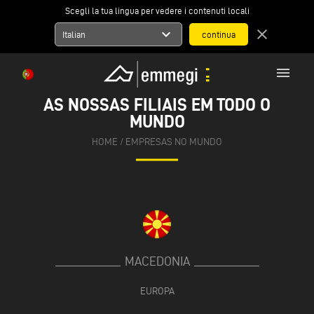
Scegli la tua lingua per vedere i contenuti locali
expand_more
close
Italian
menu
AS NOSSAS FILIAIS EM TODO O
MUNDO
HOME
/
EMPRESAS NO MUNDO
MACEDONIA
EUROPA