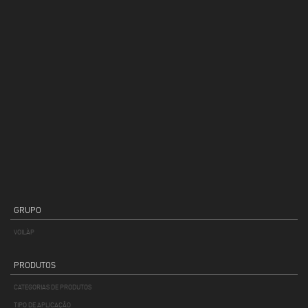
GRUPO
VOILÀP
PRODUTOS
CATEGORIAS DE PRODUTOS
TIPO DE APLICAÇÃO