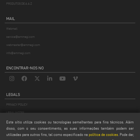
PRODUTOS DE A A Z
MAIL
Webmail
service@emmegi.com
webmaster@emmegi.com
info@emmegi.com
ENCONTRAR-NOS NO
LEGALS
PRIVACY POLICY
LEGAL NOTES
COOKIE POLICY
Este sítio utiliza cookies ou tecnologias semelhantes para fins técnicos. Além
disso, com o seu consentimento, as suas informações também podem ser
GENERAL TERMS AND CONDITIONS
utilizadas para outros fins, tal como especificado na
política de cookies
. Pode dar,
CONFIGURAÇÕES DE COOKIES