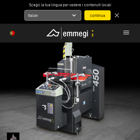
Scegli la tua lingua per vedere i contenuti locali
expand_more
close
Italian
menu