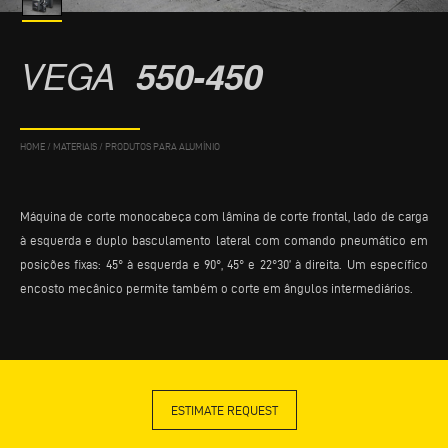
VEGA
550-450
HOME
/
MATERIAIS
/
PRODUTOS PARA ALUMÍNIO
Máquina de corte monocabeça com lâmina de corte frontal, lado de carga
à esquerda e duplo basculamento lateral com comando pneumático em
posições fixas: 45° à esquerda e 90°, 45° e 22°30’ à direita. Um específico
encosto mecânico permite também o corte em ângulos intermediários.
ESTIMATE REQUEST