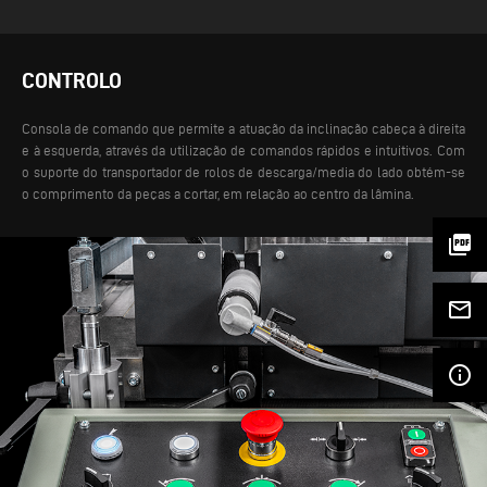
CONTROLO
Consola de comando que permite a atuação da inclinação cabeça à direita
e à esquerda, através da utilização de comandos rápidos e intuitivos. Com
o suporte do transportador de rolos de descarga/media do lado obtém-se
o comprimento da peças a cortar, em relação ao centro da lâmina.
picture_as_pdf
mail_outline
info_outline