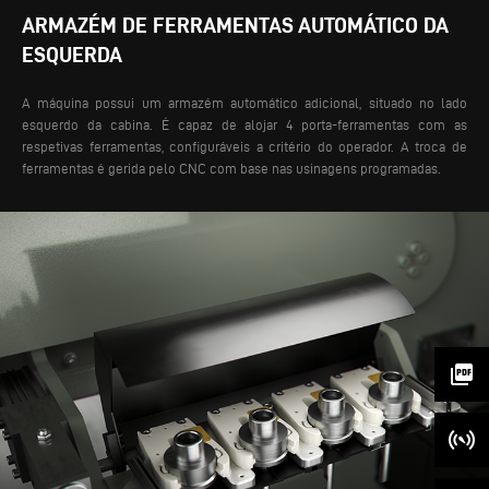
ARMAZÉM DE FERRAMENTAS AUTOMÁTICO DA
ESQUERDA
A máquina possui um armazém automático adicional, situado no lado
esquerdo da cabina. É capaz de alojar 4 porta-ferramentas com as
respetivas ferramentas, configuráveis a critério do operador. A troca de
ferramentas é gerida pelo CNC com base nas usinagens programadas.
picture_as_pdf