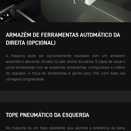
ARMAZÉM DE FERRAMENTAS AUTOMÁTICO DA
DIREITA (OPCIONAL)
A máquina pode ser opcionalmente equipada com um armazém
automático adicional, situado no lado direito da cabina. É capaz de alojar 4
porta-ferramentas com as respetivas ferramentas, configuráveis a critério
do operador. A troca de ferramentas é gerida pelo CNC com base nas
usinagens programadas.
TOPE PNEUMÁTICO DA ESQUERDA
Na máquina há um tope resistente que permite a referência da barra,