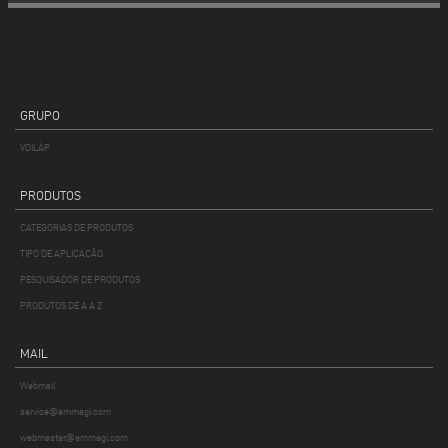
GRUPO
VOILÀP
PRODUTOS
CATEGORIAS DE PRODUTOS
TIPO DE APLICAÇÃO
PESQUISADOR DE PRODUTOS
PRODUTOS DE A A Z
MAIL
Webmail
service@emmegi.com
webmaster@emmegi.com