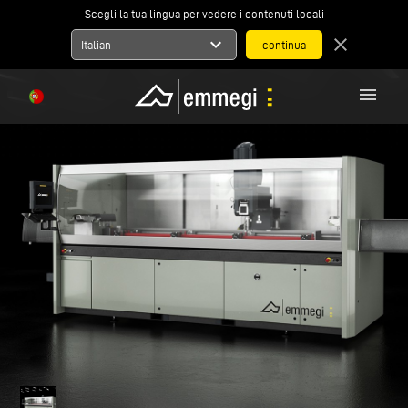
Scegli la tua lingua per vedere i contenuti locali
expand_more
close
Italian
menu