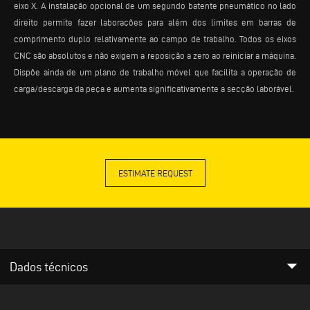
eixo X. A instalação opcional de um segundo batente pneumático no lado
direito permite fazer laborações para além dos limites em barras de
comprimento duplo relativamente ao campo de trabalho. Todos os eixos
CNC são absolutos e não exigem a reposição a zero ao reiniciar a máquina.
Dispõe ainda de um plano de trabalho móvel que facilita a operação de
carga/descarga da peça e aumenta significativamente a secção laborável.
ESTIMATE REQUEST
arrow_drop_down
Dados técnicos