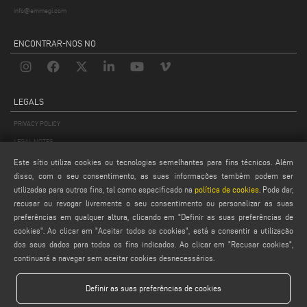
info@emmegi.com
ENCONTRAR-NOS NO
LEGALS
PRIVACY POLICY
LEGAL NOTES
COOKIE POLICY
Este sítio utiliza cookies ou tecnologias semelhantes para fins técnicos. Além
disso, com o seu consentimento, as suas informações também podem ser
GENERAL TERMS AND CONDITIONS
utilizadas para outros fins, tal como especificado na
política de cookies
. Pode dar,
CONFIGURAÇÕES DE COOKIES
recusar ou revogar livremente o seu consentimento ou personalizar as suas
preferências em qualquer altura, clicando em "Definir as suas preferências de
cookies". Ao clicar em "Aceitar todos os cookies", está a consentir a utilização
dos seus dados para todos os fins indicados. Ao clicar em "Recusar cookies",
continuará a navegar sem aceitar cookies desnecessários.
Definir as suas preferências de cookies
Emmegi S.p.a. - Via Archimede, 10 - 41019 - Limidi di Soliera (MO) - ITALY -