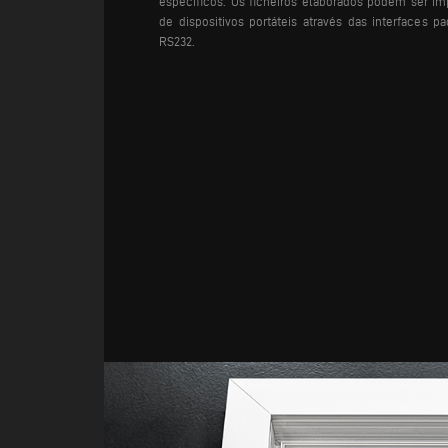
específicos. Os ficheiros elaborados podem ser i
de dispositivos portáteis através das interfaces 
RS232.