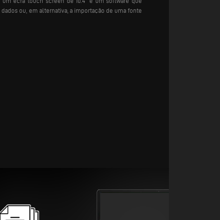
za um ecrã touch screen de 10.4“ e um software que
 dados ou, em alternativa, a importação de uma fonte