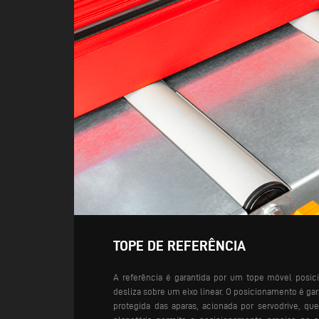
TOPE DE REFERÊNCIA
A referência é garantida por um tope móvel posi
desliza sobre um eixo linear. O posicionamento é ga
protegida das aparas, acionada por servodrive, 