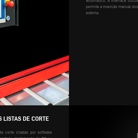
automático. A interface utili
permite a inserção manual dos
externa.
 LISTAS DE CORTE
de corte criadas por software