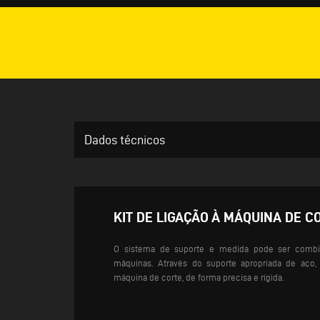
Dados técnicos
KIT DE LIGAÇÃO À MÁQUINA DE C
O sistema de suporte e medida pode ser com
máquinas. Através do suporte apropriada de aço,
máquina de corte, de forma precisa e rígida.