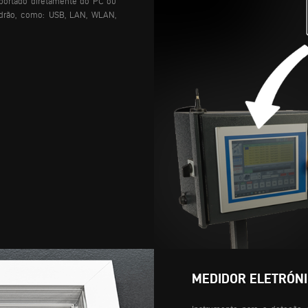
mportado diretamente do PC ou
padrão, como: USB, LAN, WLAN,
MEDIDOR ELETRÓNI