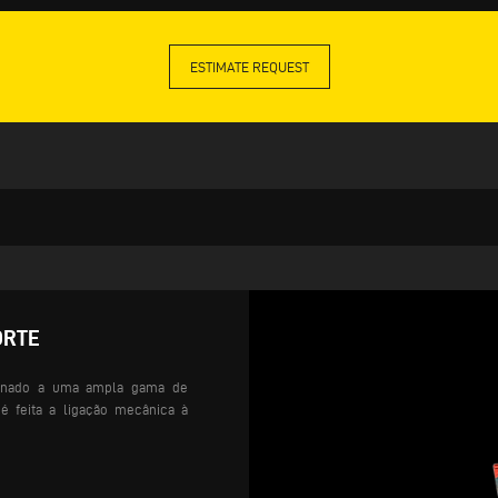
ESTIMATE REQUEST
ORTE
binado a uma ampla gama de
 é feita a ligação mecânica à