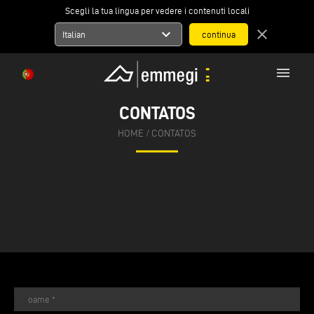
Scegli la tua lingua per vedere i contenuti locali
expand_more
close
Italian
menu
CONTATOS
HOME
/
CONTATOS