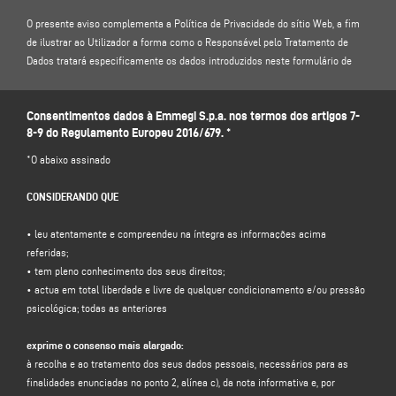
O presente aviso complementa a Política de Privacidade do sítio Web, a fim
de ilustrar ao Utilizador a forma como o Responsável pelo Tratamento de
Dados tratará especificamente os dados introduzidos neste formulário de
contacto: por conseguinte, convidamo-lo a ler a nossa
Política de Privacidade
em
.
Consentimentos dados à Emmegi S.p.a. nos termos dos artigos 7-
8-9 do Regulamento Europeu 2016/679. *
1. RESPONSÁVEL PELO TRATAMENTO DE DADOS E RESPONSÁVEL PELA
PROTEÇÃO DE DADOS
*O abaixo assinado
Responsável pelo tratamento dos dados: Emmegi S.p.a., na pessoa do seu
representante legal pro tempore, com sede social em Via Archimede, 10 -
CONSIDERANDO QUE
41019 - Limidi di Soliera (MO) - Itália, e-mail
info@emmegi.com
, C.F. / p. IVA
01978870366.
• leu atentamente e compreendeu na íntegra as informações acima
Responsável pela proteção de dados (RPD): Dr. Donato Eugenio Caccavella,
referidas;
endereço eletrónico:
dpo.voilap@amicadpo.eu
• tem pleno conhecimento dos seus direitos;
• actua em total liberdade e livre de qualquer condicionamento e/ou pressão
2. DADOS PESSOAIS TRATADOS, FINALIDADE DO TRATAMENTO E BASE
psicológica; todas as anteriores
JURÍDICA
O Responsável pelo Tratamento tratará os seus dados pessoais de
exprime o consenso mais alargado:
identificação e de contacto (tais como: nome, apelido, nome da empresa,
à recolha e ao tratamento dos seus dados pessoais, necessários para as
endereço, cidade, código postal, província, estado, endereço de correio
finalidades enunciadas no ponto 2, alínea c), da nota informativa e, por
eletrónico, número de telefone) diretamente fornecidos por si ao preencher o