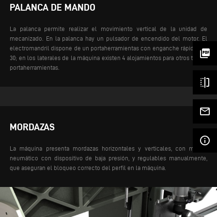
PALANCA DE MANDO
La palanca permite realizar el movimiento vertical de la unidad de
mecanizado. En la palanca hay un pulsador de encendido del motor. El
electromandril dispone de un portaherramientas con enganche rápido ISO
picture_as_pdf
30; en los laterales de la máquina existen 4 alojamientos para otros tantos
portaherramientas.
flip
mail_outline
MORDAZAS
info_outline
La máquina presenta mordazas horizontales y verticales, con mando
neumático con dispositivo de baja presión, y regulables manualmente,
que aseguran el bloqueo correcto del perfil en la máquina.