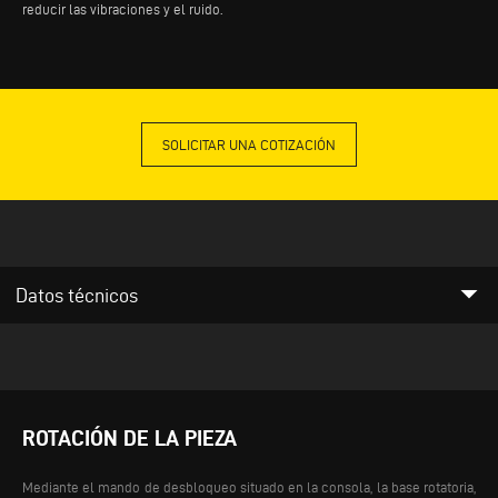
reducir las vibraciones y el ruido.
SOLICITAR UNA COTIZACIÓN
arrow_drop_down
Datos técnicos
ROTACIÓN DE LA PIEZA
Mediante el mando de desbloqueo situado en la consola, la base rotatoria,