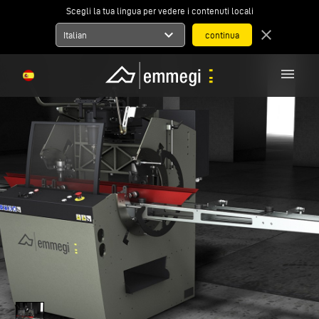
Scegli la tua lingua per vedere i contenuti locali
expand_more
close
Italian
menu