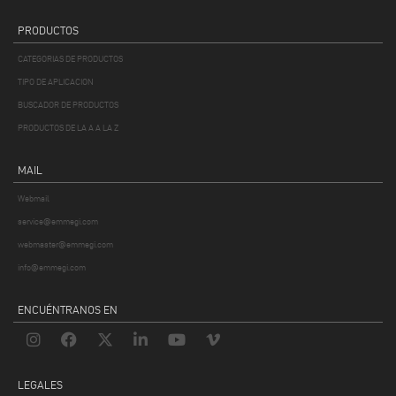
PRODUCTOS
CATEGORIAS DE PRODUCTOS
TIPO DE APLICACION
BUSCADOR DE PRODUCTOS
PRODUCTOS DE LA A A LA Z
MAIL
Webmail
service@emmegi.com
webmaster@emmegi.com
info@emmegi.com
ENCUÉNTRANOS EN
LEGALES