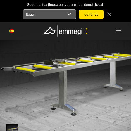
Scegli la tua lingua per vedere i contenuti locali
expand_more
close
Italian
menu