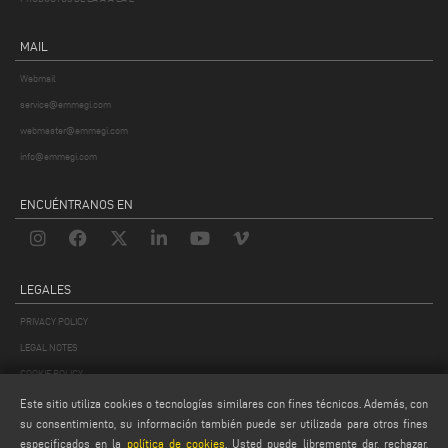
MAIL
Webmail
service@emmegi.com
webmaster@emmegi.com
info@emmegi.com
ENCUÉNTRANOS EN
LEGALES
PRIVACY POLICY
LEGAL NOTES
COOKIE POLICY
GENERAL TERMS AND CONDITIONS OF SALE
Este sitio utiliza cookies o tecnologías similares con fines técnicos. Además, con
su consentimiento, su información también puede ser utilizada para otros fines
CONDICIONES GENERALES DE DISTRIBUCIÓN
especificados en la
política de cookies
. Usted puede libremente dar, rechazar,