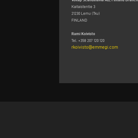
Kaitaistentie 3
21230 Lemu (Tku)
FINLAND
Rami Koivisto
Tel. +358 207 120 120
rkoivisto@emmegi.com