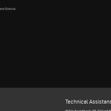
land/Estonia
Technical Assistan
Voilàp Scandinavia AB, Finland 