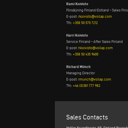
Rami Koivisto
Försäljning Finland/Estland – Sales Fin
E-post:
rkoivisto@voilap.com
Tfn:
+358 50 570 7212
Harri Koivisto
Service Finland – After Sales Finland
E-post:
hkoivisto@voilap.com
Tfn:
+358 50 435 9600
Richard Münch
Managing Director
E-post:
rmunch@voilap.com
Tfn:
+46 (0)381 777 982
Sales Contacts
Voilàp Scandinavia AB, Finland Branch