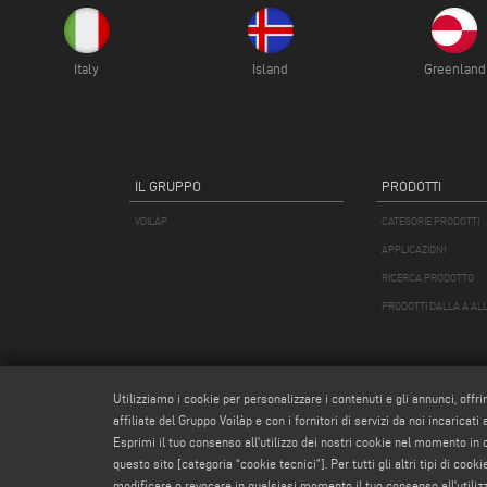
Italy
Island
Greenland
IL GRUPPO
PRODOTTI
VOILÀP
CATEGORIE PRODOTTI
APPLICAZIONI
RICERCA PRODOTTO
PRODOTTI DALLA A ALL
Utilizziamo i cookie per personalizzare i contenuti e gli annunci, offri
affiliate del Gruppo Voilàp e con i fornitori di servizi da noi incaricati
Esprimi il tuo consenso all'utilizzo dei nostri cookie nel momento in
questo sito [categoria “cookie tecnici”]. Per tutti gli altri tipi di co
modificare o revocare in qualsiasi momento il tuo consenso all'utiliz