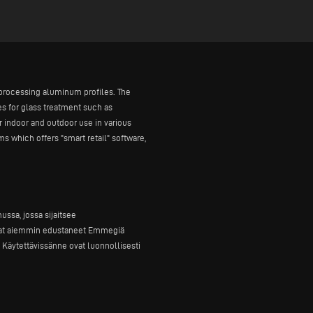
r processing aluminum profiles. The
s for glass treatment such as
r indoor and outdoor use in various
s which offers "smart retail" software,
ssa, jossa sijaitsee
 ovat aiemmin edustaneet Emmegiä
Käytettävissänne ovat luonnollisesti