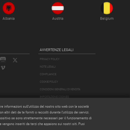
Albania
Austria
Belgium
AVVERTENZE LEGALI
PRIVACY POLICY
NOTE LEGALI
COMPLIANCE
COOKIE POLICY
CONDIZIONI GENERALI DI VENDITA
IMPOSTAZIONE COOKIES
CONDIZIONI GENERALI DI DISTRIBUZIONE
tre informazioni sull'utilizzo del nostro sito web con le società
altri dati da te forniti o raccolti durante l'utilizzo dei servizi.
spositivo se sono strettamente necessari per il funzionamento di
e vengono inseriti da terzi che appaiono sui nostri siti. Puoi