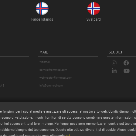
Faroe Islands
Svalbard
MAIL
SEGUICI
Webmail
service@emmegi.com
webmaster@emmegi.com
A Z
info@emmegi.com
re funzioni per i social media e analizzare gli accessi al nostro sito web. Condividiamo inol
 a scopo di valutazione. I nostri fornitori di servizi possono combinare queste informazioni con 
 cui hai acconsentito al loro impiego. Per legge, possiamo memorizzare i cookie sul tuo di
okie abbiamo bisogno del tuo consenso. Questo sito utilizza diversi tipi di cookie. Alcuni cooki
zo dei cookie sul nostro sito web, cliccando
qui