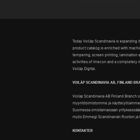
Today Voilàp Scandinavia is expanding i
product catalog is enriched with mach
tempering, screen printing, lamination 
activities of Imecon and a completely n
Voilàp Digital.
VOILÀP SCANDINAVIA AB, FINLAND B
Voilàp Scandinavia AB Finland Branch o
myyntitoimistomme ja näyttelytilamme, 
Suomessa omistamassaan yrityksessään.
myös Emmegi Scandinavian Ruotsin ja N
KONTAKTER