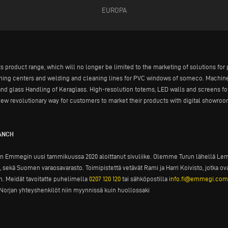
EUROPA
ts product range, which will no longer be limited to the marketing of solutions fo
ining centers and welding and cleaning lines for PVC windows of someco. Machine
and glass Handling of Keraglass. High-resolution totems, LED walls and screens fo
ew revolutionary way for customers to market their products with digital showroom
RANCH
n Emmegin uusi tammikuussa 2020 aloittanut sivuliike. Olemme Turun lähellä Lemu
sekä Suomen varaosavarasto. Toimipistettä vetävät Rami ja Harri Koivisto, jotka
 Meidät tavoitatte puhelimella
0207 120 120
tai sähköpostilla
info.fi@emmegi.com
orjan yhteyshenkilöt niin myynnissä kuin huollossaki