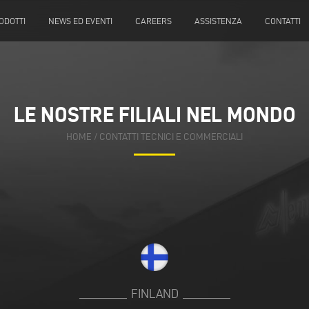
ODOTTI
NEWS ED EVENTI
CAREERS
ASSISTENZA
CONTATTI
LE NOSTRE FILIALI NEL MONDO
LE NOSTRE FILIALI NEL MONDO
HOME
HOME
/
/
CONTATTI TECNICI E COMMERCIALI
CONTATTI TECNICI E COMMERCIALI
FINLAND