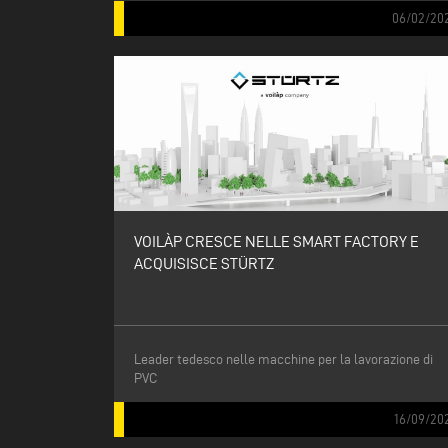
06/02/20
VOILÀP CRESCE NELLE SMART FACTORY E
ACQUISISCE STÜRTZ
Leader tedesco nelle macchine per la lavorazione di
PVC
16/09/20