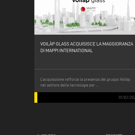
VOILÀP GLASS ACQUISISCE LA MAGGIORANZA
DI MAPPI INTERNATIONAL
L’acquisizione rafforza la presenza del gruppo Voilàp
nel settore delle tecnologie per ...
01/02/20