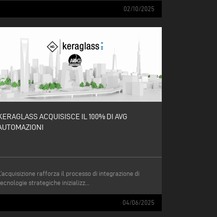
02/10/2025
KERAGLASS ACQUISISCE IL 100% DI AVG
AUTOMAZIONI
L’acquisizione rafforza il processo di integrazione di
tecnologie strategiche inizializz...
04/06/2025