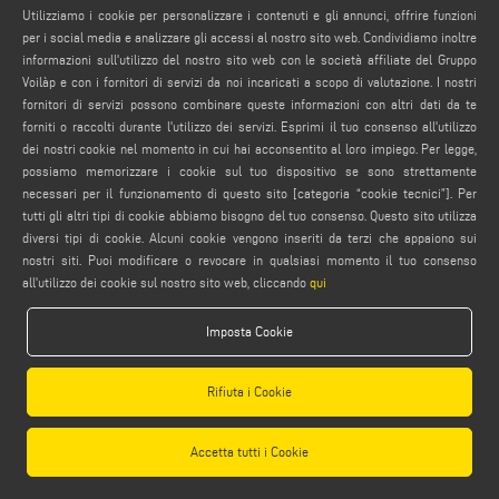
Utilizziamo i cookie per personalizzare i contenuti e gli annunci, offrire funzioni
per i social media e analizzare gli accessi al nostro sito web. Condividiamo inoltre
Attenzione, se non visualizzi correttamente il video, è
informazioni sull'utilizzo del nostro sito web con le società affiliate del Gruppo
necessario accettare i cookie social. desideri accettarli ora?
Voilàp e con i fornitori di servizi da noi incaricati a scopo di valutazione. I nostri
fornitori di servizi possono combinare queste informazioni con altri dati da te
Accetta i cookie Social
forniti o raccolti durante l'utilizzo dei servizi. Esprimi il tuo consenso all'utilizzo
dei nostri cookie nel momento in cui hai acconsentito al loro impiego. Per legge,
possiamo memorizzare i cookie sul tuo dispositivo se sono strettamente
necessari per il funzionamento di questo sito [categoria “cookie tecnici”]. Per
tutti gli altri tipi di cookie abbiamo bisogno del tuo consenso. Questo sito utilizza
diversi tipi di cookie. Alcuni cookie vengono inseriti da terzi che appaiono sui
nostri siti. Puoi modificare o revocare in qualsiasi momento il tuo consenso
all'utilizzo dei cookie sul nostro sito web, cliccando
qui
Imposta Cookie
Rifiuta i Cookie
Accetta tutti i Cookie