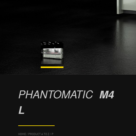
PHANTOMATIC
M4
L
HOME
/
PRODUCT A TO Z
/
P