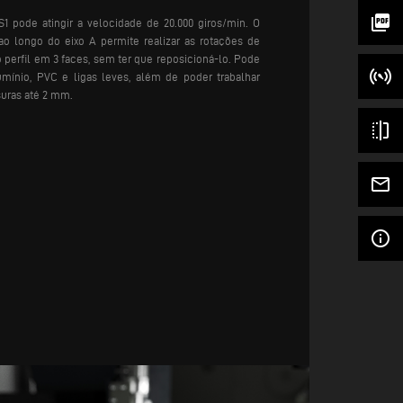
picture_as_pdf
1 pode atingir a velocidade de 20.000 giros/min. O
o longo do eixo A permite realizar as rotações de
 o perfil em 3 faces, sem ter que reposicioná-lo. Pode
umínio, PVC e ligas leves, além de poder trabalhar
uras até 2 mm.
flip
mail_outline
info_outline