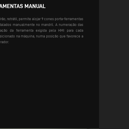
RAMENTAS MANUAL
o, retrátil, permite alojar 9 cones porta-ferramentas
stalados manualmente no mandril. A numeração das
icação da ferramenta exigida pela HMI para cada
icionado na máquina, numa posição que favorece a
rador.