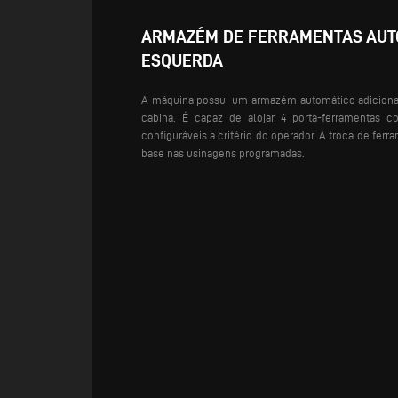
ARMAZÉM DE FERRAMENTAS AUT
ESQUERDA
A máquina possui um armazém automático adicional
cabina. É capaz de alojar 4 porta-ferramentas c
configuráveis a critério do operador. A troca de fe
base nas usinagens programadas.