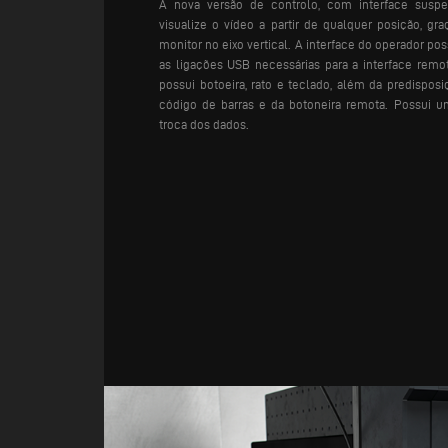
A nova versão de controlo, com interface suspe
visualize o vídeo a partir de qualquer posição, gra
monitor no eixo vertical. A interface do operador pos
as ligações USB necessárias para a interface re
possui botoeira, rato e teclado, além da predisposi
código de barras e da botoneira remota. Possui u
troca dos dados.