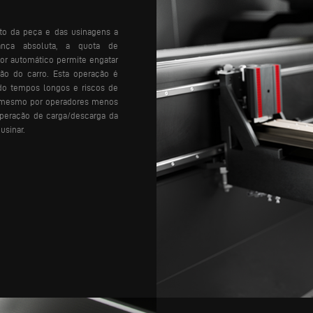
o da peça e das usinagens a
ança absoluta, a quota de
or automático permite engatar
o do carro. Esta operação é
ndo tempos longos e riscos de
el mesmo por operadores menos
operação de carga/descarga da
usinar.