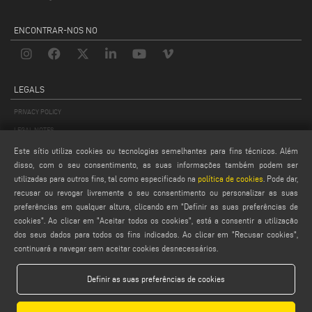
ENCONTRAR-NOS NO
LEGALS
PRIVACY POLICY
LEGAL NOTES
COOKIE POLICY
Este sítio utiliza cookies ou tecnologias semelhantes para fins técnicos. Além
disso, com o seu consentimento, as suas informações também podem ser
GENERAL TERMS AND CONDITIONS
utilizadas para outros fins, tal como especificado na
política de cookies
. Pode dar,
CONFIGURAÇÕES DE COOKIES
recusar ou revogar livremente o seu consentimento ou personalizar as suas
preferências em qualquer altura, clicando em "Definir as suas preferências de
cookies". Ao clicar em "Aceitar todos os cookies", está a consentir a utilização
dos seus dados para todos os fins indicados. Ao clicar em "Recusar cookies",
continuará a navegar sem aceitar cookies desnecessários.
Definir as suas preferências de cookies
Emmegi S.p.a. - Via Archimede, 10 - 41019 - Limidi di Soliera (MO) - ITALY -
tel +39 059 895411
- P.Iva/C.Fisc 01978870366