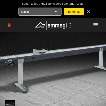
Scegli la tua lingua per vedere i contenuti locali
expand_more
close
Italian
menu