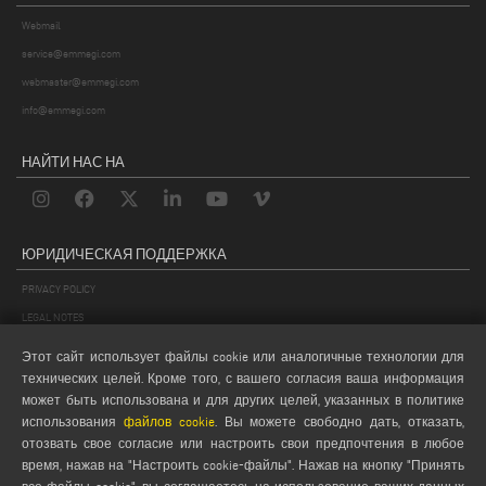
Webmail
service@emmegi.com
webmaster@emmegi.com
info@emmegi.com
НАЙТИ НАС НА
ЮРИДИЧЕСКАЯ ПОДДЕРЖКА
PRIVACY POLICY
LEGAL NOTES
COOKIE POLICY
Этот сайт использует файлы cookie или аналогичные технологии для
GENERAL TERMS AND CONDITIONS OF SALE
технических целей. Кроме того, с вашего согласия ваша информация
может быть использована и для других целей, указанных в политике
GENERAL TERMS AND CONDITION OF DISTRIBUTION
использования
файлов cookie
. Вы можете свободно дать, отказать,
НАСТРОЙКИ COOKIES
отозвать свое согласие или настроить свои предпочтения в любое
время, нажав на "Настроить cookie-файлы". Нажав на кнопку "Принять