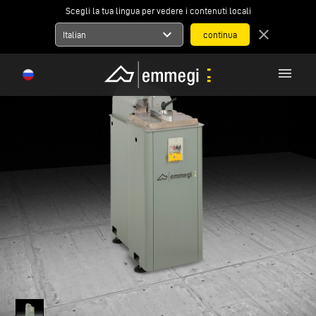
Scegli la tua lingua per vedere i contenuti locali
expand_more
close
Italian
menu