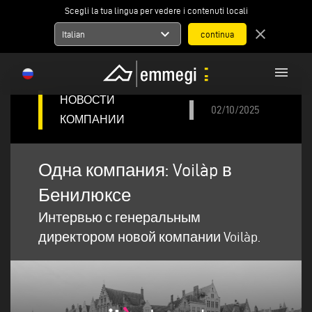
Scegli la tua lingua per vedere i contenuti locali
expand_more
close
Italian
menu
НОВОСТИ
02/10/2025
КОМПАНИИ
Одна компания: Voilàp в
Бенилюксе
Интервью с генеральным
директором новой компании Voilàp.