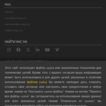
MAIL
Webmail
service@emmegi.com
webmaster@emmegi.com
info@emmegi.com
НАЙТИ НАС НА
ЮРИДИЧЕСКАЯ ПОДДЕРЖКА
Этот сайт использует файлы cookie или аналогичные технологии для
PRIVACY POLICY
технических целей. Кроме того, с вашего согласия ваша информация
LEGAL NOTES
может быть использована и для других целей, указанных в политике
использования
файлов cookie
. Вы можете свободно дать, отказать,
COOKIE POLICY
отозвать свое согласие или настроить свои предпочтения в любое
GENERAL TERMS AND CONDITIONS OF SALE
время, нажав на "Настроить cookie-файлы". Нажав на кнопку "Принять
GENERAL TERMS AND CONDITION OF DISTRIBUTION
все файлы cookie", вы соглашаетесь на использование ваших данных
НАСТРОЙКИ COOKIES
для всех указанных целей. Нажав "Отказаться от cookies", вы
продолжите просмотр сайта, не принимая ненужные cookies.