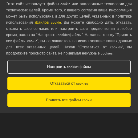
Этот сайт использует файлы cookie или аналогичные технологии для
технических целей. Кроме того, с вашего согласия ваша информация
может быть использована и для других целей, указанных в политике
использования
файлов cookie
. Вы можете свободно дать, отказать,
ЮРИДИЧЕСКАЯ ПОДДЕРЖКА
отозвать свое согласие или настроить свои предпочтения в любое
время, нажав на "Настроить cookie-файлы". Нажав на кнопку "Принять
PRIVACY POLICY
все файлы cookie", вы соглашаетесь на использование ваших данных
LEGAL NOTES
для всех указанных целей. Нажав "Отказаться от cookies", вы
COOKIE POLICY
продолжите просмотр сайта, не принимая ненужные cookies.
GENERAL TERMS AND CONDITIONS OF SALE
Настроить cookie-файлы
GENERAL TERMS AND CONDITION OF DISTRIBUTION
НАСТРОЙКИ COOKIES
Отказаться от cookies
Принять все файлы cookie
Emmegi S.p.a. - Via Archimede, 10 - 41019 - Limidi di Soliera (MO) - ITALY -
tel +39 059 895411
- P.Iva/C.Fisc 01978870366
Capitale Sociale € 2.080.000,00 i.v. - Nr. Identificazione I.V.A. IT 01978870366 - R.I.