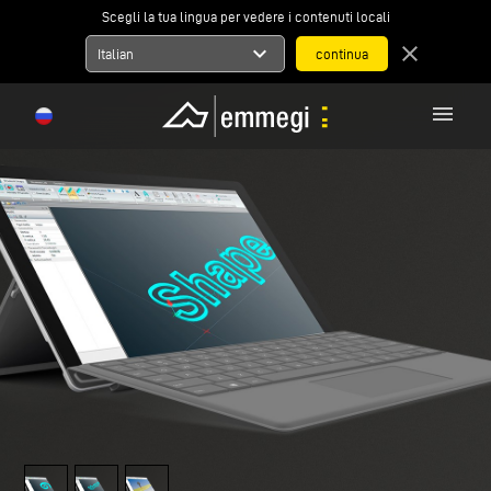
Scegli la tua lingua per vedere i contenuti locali
expand_more
close
Italian
menu