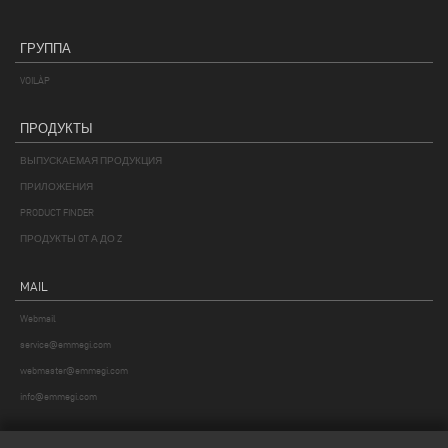
ГРУППА
VOILÀP
ПРОДУКТЫ
ВЫПУСКАЕМАЯ ПРОДУКЦИЯ
ПРИЛОЖЕНИЯ
PRODUCT FINDER
ПРОДУКТЫ OT А ДО Z
MAIL
Webmail
service@emmegi.com
webmaster@emmegi.com
info@emmegi.com
НАЙТИ НАС НА