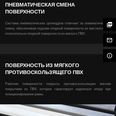
ПНЕВМАТИЧЕСКАЯ СМЕНА
ПОВЕРХНОСТИ
Система пневматических цилиндров отвечает за пневматическую
picture_as_pdf
смену, обеспечивая подъем опорной поверхности из жесткого ПВХ
относительно опорной поверхности из мягкого ПВХ.
mail_outline
info_outline
ПОВЕРХНОСТЬ ИЗ МЯГКОГО
ПРОТИВОСКОЛЬЗЯЩЕГО ПВХ
Рабочие поверхности покрыты противоскользящим мягким
покрытием из ПВХ, которое гарантирует надежную опору при
позиционировании рамы.