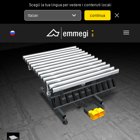
Scegli la tua lingua per vedere i contenuti locali
expand_more
close
Italian
menu