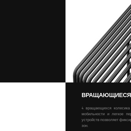
ВРАЩАЮЩИЕСЯ
4 вращающихся колесика
мобильности и легкое пе
устройств позволяет фикси
зон.