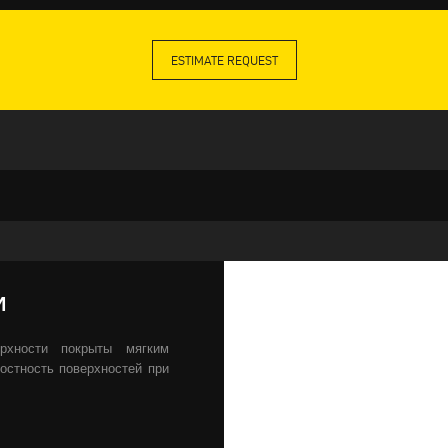
ESTIMATE REQUEST
И
рхности покрыты мягким
остность поверхностей при