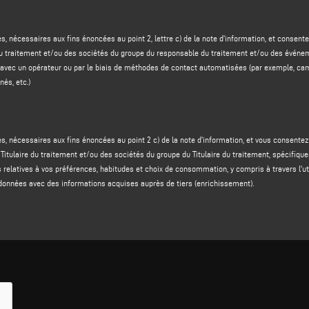
cernant les services et les produits du responsable du traitement
et/ou des
sociétés d
ins d'étude de marché par téléphone avec un opérateur ou par des méthodes de contact a
es, nécessaires aux fins énoncées au point 2, lettre c) de la note d'information, et cons
tomatisé, messagerie instantanée, etc ;
du traitement et/ou des sociétés du groupe du responsable du traitement et/ou des événem
 Titulaire du traitement et/ou des sociétés du Groupe du Titulaire du traitement
, spécifiq
e avec un opérateur ou par le biais de méthodes de contact automatisées (par exemple, c
on d'informations relatives aux préférences, habitudes, choix de consommation de la personn
és, etc.)
alement à travers l'enrichissement des données avec des informations acquises auprès de
6, paragraphe 1, point a), du règlement GDPR.
N DES DONNÉES ET MÉTHODES DE TRAITEMENT
es, nécessaires aux fins énoncées au point 2 c) de la note d'information, et vous consent
 fourniture de vos données personnelles est obligatoire pour formuler une réponse à votre 
 Titulaire du traitement et/ou des sociétés du groupe du Titulaire du traitement, spécifiqu
n accusant réception de votre demande d'information.
ons relatives à vos préférences, habitudes et choix de consommation, y compris à travers l
 lettres (b) et (c) ci-dessus, la fourniture de vos données personnelles est facultative et v
données avec des informations acquises auprès de tiers (enrichissement).
ormer sur ses produits, services et/ou initiatives ou de développer à votre intention des i
durera le temps nécessaire pour répondre à chaque demande d'information individuelle et, e
 le délai susmentionné écoulé ou les demandes en cours traitées, vos données seront détr
i-dessus, est maintenue pendant deux ans à compter de la date de délivrance du consenteme
GDPR, selon les principes d'équité, de légalité et de transparence et la protection de vo
 télématiques et/ou sur papier, ainsi qu'au moyen de mesures de sécurité visant à garantir
es.