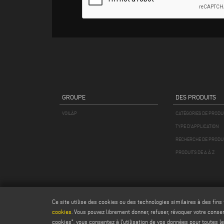
4. COMMUNICATION DE DONNÉES
Pour la poursuite des objectifs décrits au paragraphe 2
traitement, qui agiront en tant que personnes autorisées
En outre, vos données personnelles peuvent être traitées 
• les prestataires de services d'assistance technique pou
• les partenaires commerciaux ;
• les fournisseurs de plateformes télématiques externes
• des sociétés appartenant au groupe auquel le contrôleur 
GROUPE
DES PRODUITS
Les entités appartenant aux catégories susmentionnées 
VOILÀP
CATÉGORIES DE PRODU
l'article 28 du GDPR et, dans d'autres cas, de manière 
caractère personnel à ces responsables du traitement au
TYPE D'APPLICATION
Vos données personnelles ne seront pas diffusées.
RECHERCHE DE PRODU
PRODUITS DE A À Z
5. TRANSFERT DE DONNÉES À CARACTÈRE PERSONNEL 
Les données ne sont généralement pas transférées en deho
spécifiques liés à la localisation des services fournis pa
des garanties adéquats, y compris contractuels, conformé
Ce site utilise des cookies ou des technologies similaires à des fins
6. DROITS DES PERSONNES CONCERNÉES
cookies
. Vous pouvez librement donner, refuser, révoquer votre cons
En ce qui concerne le traitement décrit dans le présent a
cookies", vous consentez à l'utilisation de vos données pour toutes le