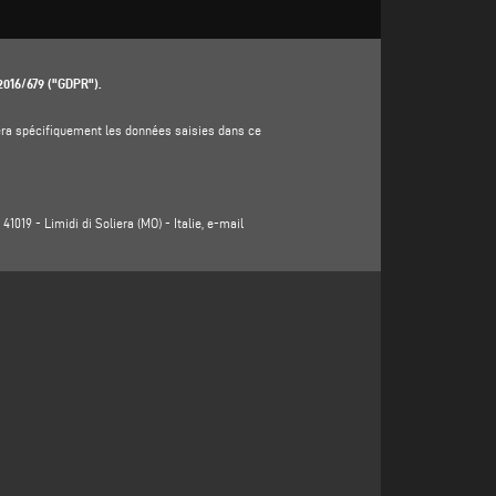
 2016/679 ("GDPR").
aitera spécifiquement les données saisies dans ce
1019 - Limidi di Soliera (MO) - Italie, e-mail
al, province, état, adresse électronique, numéro de
rôleur (www.emmegi.com, le "site").
r les produits ou services offerts (y compris l'envoi
égitime du responsable du traitement au sens de l'article 6,
ar le responsable du traitement afin de répondre à votre