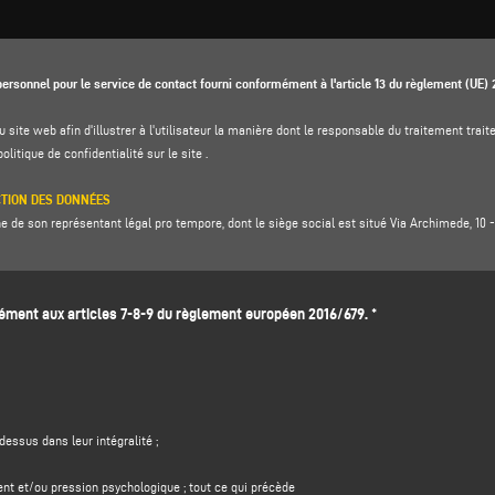
ersonnel pour le service de contact fourni conformément à l'article 13 du règlement (UE)
u site web afin d'illustrer à l'utilisateur la manière dont le responsable du traitement tr
politique de confidentialité
sur le site .
CTION DES DONNÉES
de son représentant légal pro tempore, dont le siège social est situé Via Archimede, 10 - 4
ugenio Caccavella, adresse électronique :
dpo.voilap@amicadpo.eu
ent aux articles 7-8-9 du règlement européen 2016/679. *
ITÉ DU TRAITEMENT ET BASE JURIDIQUE
cation et de contact (telles que : nom, prénom, nom de la société, adresse, ville, code post
le formulaire de collecte de données dans la section "
CONTACTS"
sur le site Web du cont
tère personnel dans le but de :
rmations
soumis par le biais de ce formulaire, par exemple pour obtenir des informations su
dessus dans leur intégralité ;
ntreprise), et pour obtenir un devis, etc. ; la base juridique de cette finalité est l'intérêt l
nte raisonnable que vous vous attendiez à ce que vos données personnelles soient traitées p
ent et/ou pression psychologique ; tout ce qui précède