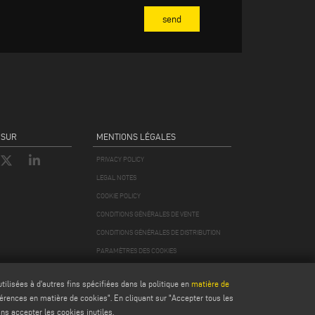
assimilé et des collaborateurs du responsable du
ces de publicité ou d'autres prestataires de services ;
utenant.
 SUR
MENTIONS LÉGALES
gnés par le responsable du traitement conformément à
PRIVACY POLICY
dans ce dernier cas, la communication de vos données à
ci-dessus.
LEGAL NOTES
COOKIE POLICY
CONDITIONS GÉNÉRALES DE VENTE
CONDITIONS GÉNÉRALES DE DISTRIBUTION
vers des pays situés en dehors de l'UE pour des besoins
reprise s'engage à garantir des niveaux de protection et
PARAMÈTRES DES COOKIES
ilisées à d'autres fins spécifiées dans la politique en
matière de
férences en matière de cookies". En cliquant sur "Accepter tous les
 exercer les droits énoncés aux articles 15 à 21 du GDPR,
ans accepter les cookies inutiles.