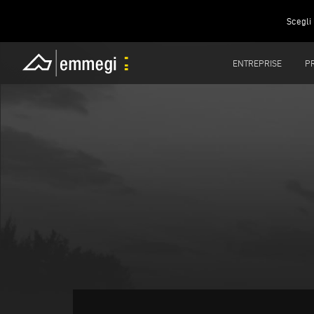
Scegli 
ENTREPRISE
P