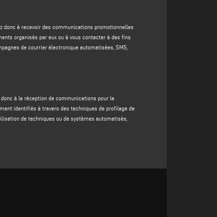
u groupe
du responsable du traitement et/ou des
utomatisées (par exemple, campagnes de courrier
entez donc à recevoir des communications promotionnelles
ents organisés par eux ou à vous contacter à des fins
uement identifiés à travers des techniques de profilage
ampagnes de courrier électronique automatisées, SMS,
e concernée, également à travers l'utilisation de
 tiers (enrichissement). La base juridique de cette
ez donc à la réception de communications pour la
demande, car votre refus de fournir ces données
ement identifiés à travers des techniques de profilage de
'utilisation de techniques ou de systèmes automatisés,
otre refus de les fournir ne ferait que mettre le
nitiatives promotionnelles plus adaptées à votre profil.
n tout état de cause, pendant une période n'excédant pas
uites ou rendues anonymes ;
nt correspondant ou jusqu'à ce que vous décidiez de
s droits qui y sont décrits. Les données à caractère
 la confidentialité des données à caractère personnel et