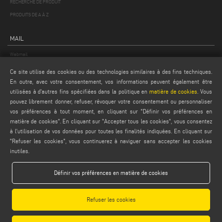
RECHERCHE DE PRODUIT
PRODUITS DE A À Z
MAIL
Webmail
service@emmegi.com
Ce site utilise des cookies ou des technologies similaires à des fins techniques.
webmaster@emmegi.com
En outre, avec votre consentement, vos informations peuvent également être
utilisées à d'autres fins spécifiées dans la politique en
matière de cookies
. Vous
info@emmegi.com
pouvez librement donner, refuser, révoquer votre consentement ou personnaliser
vos préférences à tout moment, en cliquant sur "Définir vos préférences en
TROUVEZ-NOUS SUR
matière de cookies". En cliquant sur "Accepter tous les cookies", vous consentez
à l'utilisation de vos données pour toutes les finalités indiquées. En cliquant sur
"Refuser les cookies", vous continuerez à naviguer sans accepter les cookies
inutiles.
MENTIONS LÉGALES
Définir vos préférences en matière de cookies
PRIVACY POLICY
LEGAL NOTES
Refuser les cookies
COOKIE POLICY
CONDITIONS GÉNÉRALES DE VENTE