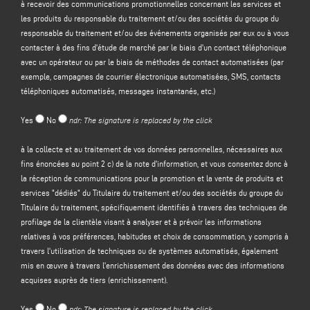
à recevoir des communications promotionnelles concernant les services et
les produits du responsable du traitement et/ou des sociétés du groupe du
Le contrôleur a l'intention de traiter vos données à caractère personnel dans
responsable du traitement et/ou des événements organisés par eux ou à vous
le but de :
contacter à des fins d'étude de marché par le biais d'un contact téléphonique
(a)
répondre à votre message ou à votre demande d'informations
soumis par
avec un opérateur ou par le biais de méthodes de contact automatisées (par
le biais de ce formulaire, par exemple pour obtenir des informations sur les
exemple, campagnes de courrier électronique automatisées, SMS, contacts
produits ou services offerts (y compris l'envoi d'invitations gratuites et de
téléphoniques automatisés, messages instantanés, etc.)
matériel d'information sur l'entreprise), et pour obtenir un devis, etc. ; la base
juridique de cette finalité est l'intérêt légitime du responsable du traitement
Yes
No
ndr: The signature is replaced by the click
au sens de l'article 6, paragraphe 1, point f), du GDPR, à identifier dans
l'attente raisonnable que vous vous attendiez à ce que vos données
à la collecte et au traitement de vos données personnelles, nécessaires aux
personnelles soient traitées par le responsable du traitement afin de
fins énoncées au point 2 c) de la note d'information, et vous consentez donc à
répondre à votre demande de contact ;
la réception de communications pour la promotion et la vente de produits et
(b) vous
envoyer des communications promotionnelles concernant les
services "dédiés" du Titulaire du traitement et/ou des sociétés du groupe du
services et les produits du responsable du traitement
et/ou des
sociétés du
Titulaire du traitement, spécifiquement identifiés à travers des techniques de
groupe
du responsable du traitement et/ou des événements organisés par
profilage de la clientèle visant à analyser et à prévoir les informations
eux ou vous contacter à des fins d'étude de marché par téléphone avec un
relatives à vos préférences, habitudes et choix de consommation, y compris à
opérateur ou par des méthodes de contact automatisées (par exemple,
travers l'utilisation de techniques ou de systèmes automatisés, également
campagnes de courrier électronique automatisées, SMS, contact
mis en œuvre à travers l'enrichissement des données avec des informations
téléphonique automatisé, messagerie instantanée, etc ;
acquises auprès de tiers (enrichissement).
(c)
promotion et vente de produits et services "dédiés" du Titulaire du
traitement et/ou des sociétés du Groupe du Titulaire du traitement
,
Yes
No
ndr: The signature is replaced by the click