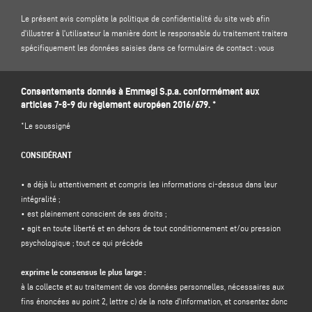
Le présent avis complète la politique de confidentialité du site web afin
d'illustrer à l'utilisateur la manière dont le responsable du traitement traitera
spécifiquement les données saisies dans ce formulaire de contact : vous
êtes donc invité à lire notre
politique de confidentialité
sur le site .
Consentements donnés à Emmegi S.p.a. conformément aux
1. CONTRÔLEUR DES DONNÉES ET DÉLÉGUÉ À LA PROTECTION DES DONNÉES
articles 7-8-9 du règlement européen 2016/679. *
Responsable du traitement : Emmegi S.p.a., en la personne de son
représentant légal pro tempore, dont le siège social est situé Via Archimede,
*Le soussigné
10 - 41019 - Limidi di Soliera (MO) - Italie, e-mail
info@emmegi.com
, C.F. / p.
IVA 01978870366.
CONSIDÉRANT
Délégué à la protection des données (DPD) : Dr. Donato Eugenio Caccavella,
adresse électronique :
dpo.voilap@amicadpo.eu
• a déjà lu attentivement et compris les informations ci-dessus dans leur
intégralité ;
2. DONNÉES À CARACTÈRE PERSONNEL TRAITÉES, FINALITÉ DU TRAITEMENT
• est pleinement conscient de ses droits ;
ET BASE JURIDIQUE
• agit en toute liberté et en dehors de tout conditionnement et/ou pression
Le contrôleur traitera vos données personnelles d'identification et de contact
psychologique ; tout ce qui précède
(telles que : nom, prénom, nom de la société, adresse, ville, code postal,
province, état, adresse électronique, numéro de téléphone) directement
exprime le consensus le plus large :
fournies par vous en remplissant le formulaire de collecte de données dans la
à la collecte et au traitement de vos données personnelles, nécessaires aux
section "
CONTACTS"
sur le site Web du contrôleur (www.emmegi.com, le
fins énoncées au point 2, lettre c) de la note d'information, et consentez donc
"site").