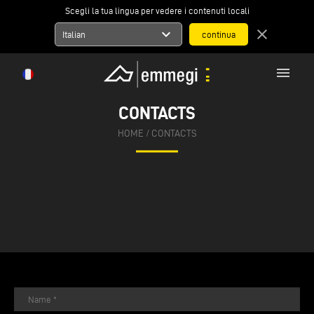
Scegli la tua lingua per vedere i contenuti locali
expand_more
close
Italian
menu
CONTACTS
HOME
/
CONTACTS