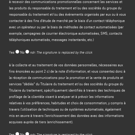
à recevoir des communications promotionnelles concernant les services et
les produits du responsable du traitement et/ou des sociétés du groupe du
Le contrôleur a l'intention de traiter vos données à caractère personnel dans
responsable du traitement et/ou des événements organisés par eux ou à vous
le but de :
contacter à des fins d'étude de marché par le biais d'un contact téléphonique
(a)
répondre à votre message ou à votre demande d'informations
soumis par
avec un opérateur ou par le biais de méthodes de contact automatisées (par
le biais de ce formulaire, par exemple pour obtenir des informations sur les
exemple, campagnes de courrier électronique automatisées, SMS, contacts
produits ou services offerts (y compris l'envoi d'invitations gratuites et de
téléphoniques automatisés, messages instantanés, etc.)
matériel d'information sur l'entreprise), et pour obtenir un devis, etc. ; la base
juridique de cette finalité est l'intérêt légitime du responsable du traitement
Yes
No
ndr: The signature is replaced by the click
au sens de l'article 6, paragraphe 1, point f), du GDPR, à identifier dans
l'attente raisonnable que vous vous attendiez à ce que vos données
à la collecte et au traitement de vos données personnelles, nécessaires aux
personnelles soient traitées par le responsable du traitement afin de
fins énoncées au point 2 c) de la note d'information, et vous consentez donc à
répondre à votre demande de contact ;
la réception de communications pour la promotion et la vente de produits et
(b) vous
envoyer des communications promotionnelles concernant les
services "dédiés" du Titulaire du traitement et/ou des sociétés du groupe du
services et les produits du responsable du traitement
et/ou des
sociétés du
Titulaire du traitement, spécifiquement identifiés à travers des techniques de
groupe
du responsable du traitement et/ou des événements organisés par
profilage de la clientèle visant à analyser et à prévoir les informations
eux ou vous contacter à des fins d'étude de marché par téléphone avec un
relatives à vos préférences, habitudes et choix de consommation, y compris à
opérateur ou par des méthodes de contact automatisées (par exemple,
travers l'utilisation de techniques ou de systèmes automatisés, également
campagnes de courrier électronique automatisées, SMS, contact
mis en œuvre à travers l'enrichissement des données avec des informations
téléphonique automatisé, messagerie instantanée, etc ;
acquises auprès de tiers (enrichissement).
(c)
promotion et vente de produits et services "dédiés" du Titulaire du
traitement et/ou des sociétés du Groupe du Titulaire du traitement
,
Yes
No
ndr: The signature is replaced by the click