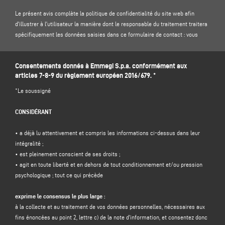
Le présent avis complète la politique de confidentialité du site web afin
d'illustrer à l'utilisateur la manière dont le responsable du traitement traitera
spécifiquement les données saisies dans ce formulaire de contact : vous
êtes donc invité à lire notre
politique de confidentialité
sur le site .
Consentements donnés à Emmegi S.p.a. conformément aux
1. CONTRÔLEUR DES DONNÉES ET DÉLÉGUÉ À LA PROTECTION DES DONNÉES
articles 7-8-9 du règlement européen 2016/679. *
Responsable du traitement : Emmegi S.p.a., en la personne de son
représentant légal pro tempore, dont le siège social est situé Via Archimede,
*Le soussigné
10 - 41019 - Limidi di Soliera (MO) - Italie, e-mail
info@emmegi.com
, C.F. / p.
IVA 01978870366.
CONSIDÉRANT
Délégué à la protection des données (DPD) : Dr. Donato Eugenio Caccavella,
adresse électronique :
dpo.voilap@amicadpo.eu
• a déjà lu attentivement et compris les informations ci-dessus dans leur
intégralité ;
2. DONNÉES À CARACTÈRE PERSONNEL TRAITÉES, FINALITÉ DU TRAITEMENT
• est pleinement conscient de ses droits ;
ET BASE JURIDIQUE
• agit en toute liberté et en dehors de tout conditionnement et/ou pression
Le contrôleur traitera vos données personnelles d'identification et de contact
psychologique ; tout ce qui précède
(telles que : nom, prénom, nom de la société, adresse, ville, code postal,
province, état, adresse électronique, numéro de téléphone) directement
exprime le consensus le plus large :
fournies par vous en remplissant le formulaire de collecte de données dans la
à la collecte et au traitement de vos données personnelles, nécessaires aux
section "
CONTACTS"
sur le site Web du contrôleur (www.emmegi.com, le
fins énoncées au point 2, lettre c) de la note d'information, et consentez donc
"site").