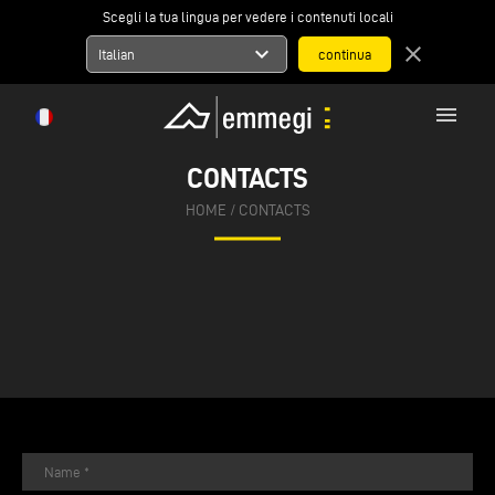
Scegli la tua lingua per vedere i contenuti locali
expand_more
close
Italian
menu
CONTACTS
HOME
/
CONTACTS