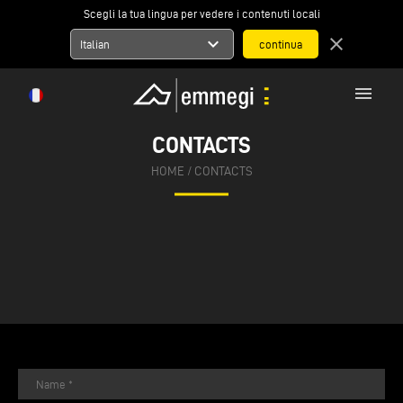
Scegli la tua lingua per vedere i contenuti locali
expand_more
close
Italian
menu
CONTACTS
HOME
/
CONTACTS