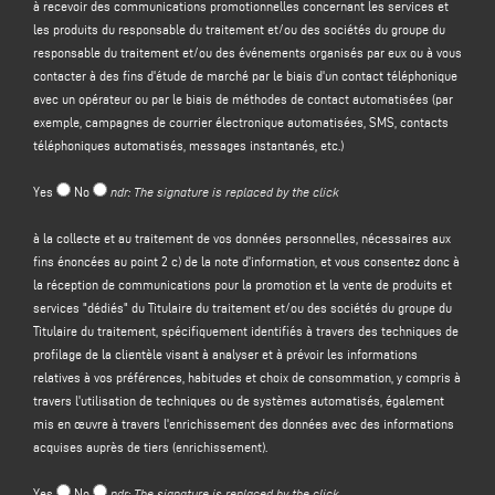
à recevoir des communications promotionnelles concernant les services et
les produits du responsable du traitement et/ou des sociétés du groupe du
Le contrôleur a l'intention de traiter vos données à caractère personnel dans
responsable du traitement et/ou des événements organisés par eux ou à vous
le but de :
contacter à des fins d'étude de marché par le biais d'un contact téléphonique
(a)
répondre à votre message ou à votre demande d'informations
soumis par
avec un opérateur ou par le biais de méthodes de contact automatisées (par
le biais de ce formulaire, par exemple pour obtenir des informations sur les
exemple, campagnes de courrier électronique automatisées, SMS, contacts
produits ou services offerts (y compris l'envoi d'invitations gratuites et de
téléphoniques automatisés, messages instantanés, etc.)
matériel d'information sur l'entreprise), et pour obtenir un devis, etc. ; la base
juridique de cette finalité est l'intérêt légitime du responsable du traitement
Yes
No
ndr: The signature is replaced by the click
au sens de l'article 6, paragraphe 1, point f), du GDPR, à identifier dans
l'attente raisonnable que vous vous attendiez à ce que vos données
à la collecte et au traitement de vos données personnelles, nécessaires aux
personnelles soient traitées par le responsable du traitement afin de
fins énoncées au point 2 c) de la note d'information, et vous consentez donc à
répondre à votre demande de contact ;
la réception de communications pour la promotion et la vente de produits et
(b) vous
envoyer des communications promotionnelles concernant les
services "dédiés" du Titulaire du traitement et/ou des sociétés du groupe du
services et les produits du responsable du traitement
et/ou des
sociétés du
Titulaire du traitement, spécifiquement identifiés à travers des techniques de
groupe
du responsable du traitement et/ou des événements organisés par
profilage de la clientèle visant à analyser et à prévoir les informations
eux ou vous contacter à des fins d'étude de marché par téléphone avec un
relatives à vos préférences, habitudes et choix de consommation, y compris à
opérateur ou par des méthodes de contact automatisées (par exemple,
travers l'utilisation de techniques ou de systèmes automatisés, également
campagnes de courrier électronique automatisées, SMS, contact
mis en œuvre à travers l'enrichissement des données avec des informations
téléphonique automatisé, messagerie instantanée, etc ;
acquises auprès de tiers (enrichissement).
(c)
promotion et vente de produits et services "dédiés" du Titulaire du
traitement et/ou des sociétés du Groupe du Titulaire du traitement
,
Yes
No
ndr: The signature is replaced by the click