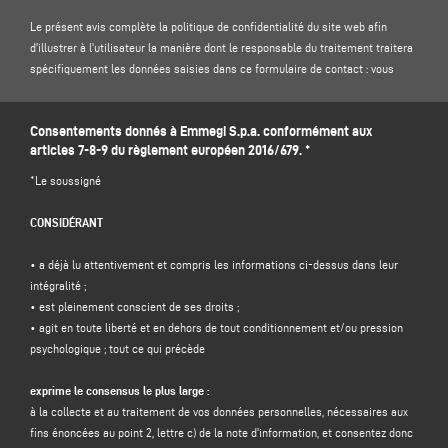
Le présent avis complète la politique de confidentialité du site web afin
d'illustrer à l'utilisateur la manière dont le responsable du traitement traitera
spécifiquement les données saisies dans ce formulaire de contact : vous
êtes donc invité à lire notre
politique de confidentialité
sur le site .
Consentements donnés à Emmegi S.p.a. conformément aux
1. CONTRÔLEUR DES DONNÉES ET DÉLÉGUÉ À LA PROTECTION DES DONNÉES
articles 7-8-9 du règlement européen 2016/679. *
Responsable du traitement : Emmegi S.p.a., en la personne de son
représentant légal pro tempore, dont le siège social est situé Via Archimede,
*Le soussigné
10 - 41019 - Limidi di Soliera (MO) - Italie, e-mail
info@emmegi.com
, C.F. / p.
IVA 01978870366.
CONSIDÉRANT
Délégué à la protection des données (DPD) : Dr. Donato Eugenio Caccavella,
adresse électronique :
dpo.voilap@amicadpo.eu
• a déjà lu attentivement et compris les informations ci-dessus dans leur
intégralité ;
2. DONNÉES À CARACTÈRE PERSONNEL TRAITÉES, FINALITÉ DU TRAITEMENT
• est pleinement conscient de ses droits ;
ET BASE JURIDIQUE
• agit en toute liberté et en dehors de tout conditionnement et/ou pression
Le contrôleur traitera vos données personnelles d'identification et de contact
psychologique ; tout ce qui précède
(telles que : nom, prénom, nom de la société, adresse, ville, code postal,
province, état, adresse électronique, numéro de téléphone) directement
exprime le consensus le plus large :
fournies par vous en remplissant le formulaire de collecte de données dans la
à la collecte et au traitement de vos données personnelles, nécessaires aux
section "
CONTACTS"
sur le site Web du contrôleur (www.emmegi.com, le
fins énoncées au point 2, lettre c) de la note d'information, et consentez donc
"site").