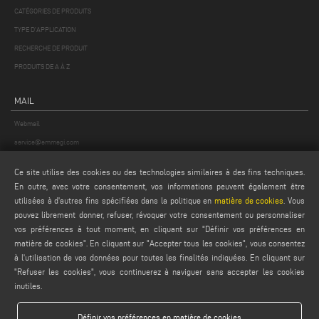
CATÉGORIES DE PRODUITS
TYPE D'APPLICATION
RECHERCHE DE PRODUIT
PRODUITS DE A À Z
MAIL
Webmail
service@emmegi.com
webmaster@emmegi.com
Ce site utilise des cookies ou des technologies similaires à des fins techniques.
info@emmegi.com
En outre, avec votre consentement, vos informations peuvent également être
utilisées à d'autres fins spécifiées dans la politique en
matière de cookies
. Vous
TROUVEZ-NOUS SUR
pouvez librement donner, refuser, révoquer votre consentement ou personnaliser
vos préférences à tout moment, en cliquant sur "Définir vos préférences en
matière de cookies". En cliquant sur "Accepter tous les cookies", vous consentez
à l'utilisation de vos données pour toutes les finalités indiquées. En cliquant sur
"Refuser les cookies", vous continuerez à naviguer sans accepter les cookies
MENTIONS LÉGALES
inutiles.
PRIVACY POLICY
LEGAL NOTES
Définir vos préférences en matière de cookies