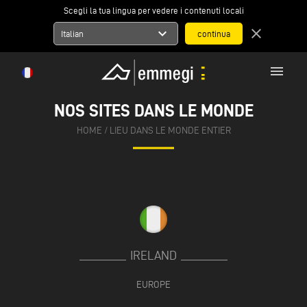
Scegli la tua lingua per vedere i contenuti locali
expand_more
close
Italian
menu
NOS SITES DANS LE MONDE
HOME
/
LIEU DANS LE MONDE ENTIER
IRELAND
EUROPE