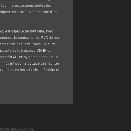
fournira aux visiteurs toutes les
niques les plus élevées en vue d'un
625
est capable de tout faire, avec
i amènera la production de PVC de nos
co à partir de la mi-mars. Un autre
issante de la fraiseuse
CM 1H
qui
eco SM 4H
, ce système constitue la
innovant pour le collage des feuilles
 vitres dans les châssis de fenêtre et
UR SON PROPRE STAND