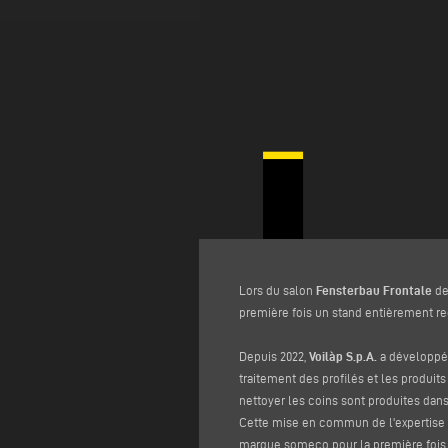
Lors du salon
Fensterbau Frontale
de
première fois un stand entièrement r
Depuis 2022,
Voilàp S.p.A.
a développé 
traitement des profilés et les produit
nettoyer les coins sont produites dans
Cette mise en commun de l'expertise P
marque someco pour la première fois 