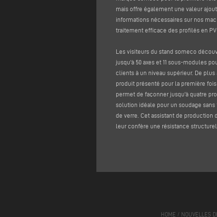
mais offre également une valeur ajouté
informations nécessaires sur nos mach
traitement efficace des profilés en PV
Les visiteurs du stand someco découv
jusqu'à 50 axes et 11 sous-modules po
clients à un niveau supérieur. De plu
produit présenté pour la première fo
permet de façonner jusqu'à quatre p
solution idéale pour un soudage sans 
de verre. Cet assistant de production 
leur confère une résistance structurel
HOME
/
NOUVELLES D