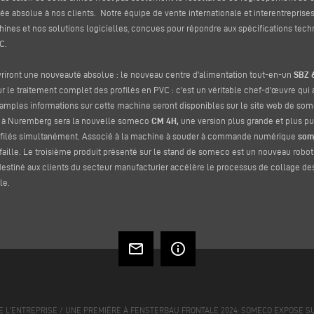
e absolue à nos clients. Notre équipe de vente internationale et interentreprises 
ines et nos solutions logicielles, conçues pour répondre aux spécifications tech
C.
riront une nouveauté absolue : le nouveau centre d'alimentation tout-en-un
SBZ 
ur le traitement complet des profilés en PVC : c'est un véritable chef-d'œuvre qu
s amples informations sur cette machine seront disponibles sur le site web de some
is à Nuremberg sera la nouvelle someco
CM 4H,
une version plus grande et plus pu
rofilés simultanément. Associé à la machine à souder à commande numérique
som
faille. Le troisième produit présenté sur le stand de someco est un nouveau robot 
destiné aux clients du secteur manufacturier accélère le processus de collage des
le.
mail_outline
info_outline
E L'ENTREPRISE
/
UNE PREMIÈRE À FENSTERBAU FRONTALE 2024: SOMECO EXPOSE S