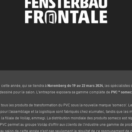
 cette année, qui se tiendra à
Nuremberg du 19 au 22 mars 2024
, les spécialiste
edessiné pour le salon. L'entreprise exposera sa gamme complète de
PVC " someco
tous les produits de transformation du PVC sous la nouvelle marque 'someco'. Le
s pour l'assemblage et la logistique sont fabriqués chez elumatec, tandis que les
 la filiale de Voilàp, emmegi. La distribution mondiale des produits someco est ré
VC permet au groupe Voilàp d'offrir aux clients de l'industrie une gamme de prod
au salon de cette année n'est pas seulement le résultat de ce regroupement de 