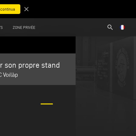
close
search
TS
ZONE PRIVÉE
r son propre stand
 Voilàp