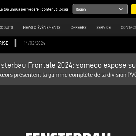
expand_more
la tua lingua per vedere i contenuti locali
Italian
RODUITS
NEWS & ÉVÉNEMENTS
CAREERS
SERVICE
CONTAC
RISE
14/02/2024
sterbau Frontale 2024: someco expose su
œurs présentent la gamme complète de la division PVC