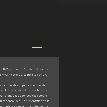
s du PVC emmegi présenteront pour la
 " sur le stand 512, dans le hall 3A.
s centres de coupe, les centres de
 machines à souder et les machines à
partie entre les deux sociétés sœurs.
uits consolidée. La présentation de la
compétences au sein de notre groupe,