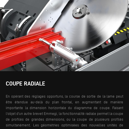
COUPE RADIALE
En opérant des réglages opportuns, la course de sortie de la lame peut
être étendue au-delà du plan frontal, en augmentant de manière
importante la dimension horizontale du diagramme de coupe. Faisant
l'objet d'un autre brevet Emmegi, la fonctionnalité radiale permet la coupe
de profilés de grandes dimensions, ou la coupe de plusieurs profilés
simultanément. Les géométries optimisées des nouvelles unités de