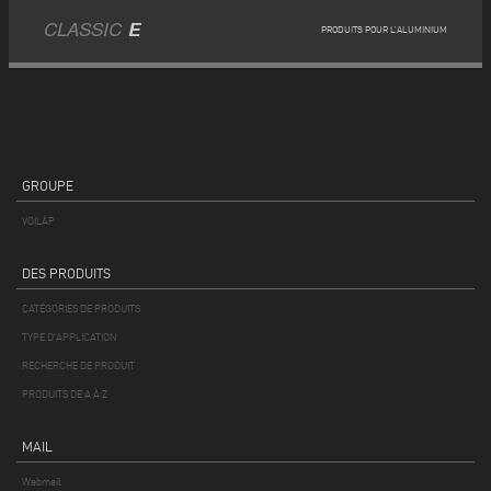
CLASSIC
E
PRODUITS POUR L’ALUMINIUM
GROUPE
VOILÀP
DES PRODUITS
CATÉGORIES DE PRODUITS
TYPE D'APPLICATION
RECHERCHE DE PRODUIT
PRODUITS DE A À Z
MAIL
Webmail