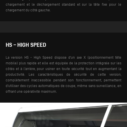
chargement et le déchargement standard et sur la tête fixe pour le
chargement du côté gauche.
HS – HIGH SPEED
La version HS - High Speed dispose d'un axe X (positionnement tête
mobile) plus rapide et elle est équipée de la protection intégrale sur les
côtés et à l'arrière, pour usiner en toute sécurité tout en augmentant la
productivité. Les caractéristiques de sécurité de cette version,
complètement inaccessible pendant son fonctionnement, permettent
d'utiliser des cycles automatiques de coupe, même sans surveillance, en
offrant une opérativité maximum.