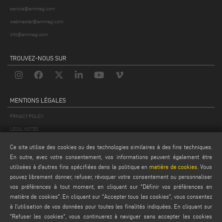
service@emmegi.com
webmaster@emmegi.com
info@emmegi.com
TROUVEZ-NOUS SUR
MENTIONS LÉGALES
PRIVACY POLICY
LEGAL NOTES
COOKIE POLICY
Ce site utilise des cookies ou des technologies similaires à des fins techniques.
CONDITIONS GÉNÉRALES DE VENTE
En outre, avec votre consentement, vos informations peuvent également être
utilisées à d'autres fins spécifiées dans la politique en
matière de cookies
. Vous
CONDITIONS GÉNÉRALES DE DISTRIBUTION
pouvez librement donner, refuser, révoquer votre consentement ou personnaliser
PARAMÈTRES DES COOKIES
vos préférences à tout moment, en cliquant sur "Définir vos préférences en
matière de cookies". En cliquant sur "Accepter tous les cookies", vous consentez
à l'utilisation de vos données pour toutes les finalités indiquées. En cliquant sur
"Refuser les cookies", vous continuerez à naviguer sans accepter les cookies