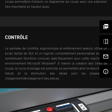
coupe permettent d’obtenir un diagramme de coupe avec une extension
très importante en hauteur aussi.
picture_as_pdf
CONTRÔLE
flip
Le panneau de contrôle, ergonomique et extrêmement avancé, utilise un
écran tactile de 10,4" et un logiciel complètement personnalisé avec de
mail_outline
nombreuses fonctions conçues spécifiquement pour cette machine en
environnement Microsoft Windows®. À travers la création des listes de
coupe, le cycle d'usinage est optimisé, en permettant ainsi la réduction de
info_outline
rebuts et la diminution des délais pour les phases de
chargement/déchargement des pièces.