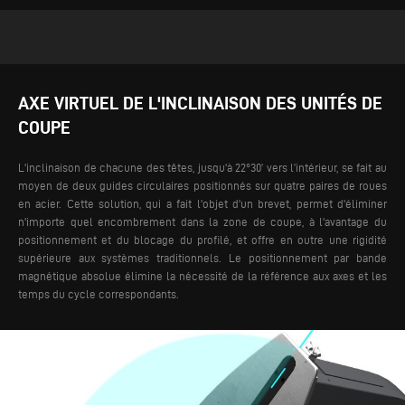
AXE VIRTUEL DE L'INCLINAISON DES UNITÉS DE
COUPE
L'inclinaison de chacune des têtes, jusqu'à 22°30’ vers l’intérieur, se fait au
moyen de deux guides circulaires positionnés sur quatre paires de roues
en acier. Cette solution, qui a fait l'objet d'un brevet, permet d'éliminer
n'importe quel encombrement dans la zone de coupe, à l'avantage du
positionnement et du blocage du profilé, et offre en outre une rigidité
supérieure aux systèmes traditionnels.
Le positionnement par bande
magnétique absolue élimine la nécessité de la référence aux axes et les
temps du cycle correspondants.