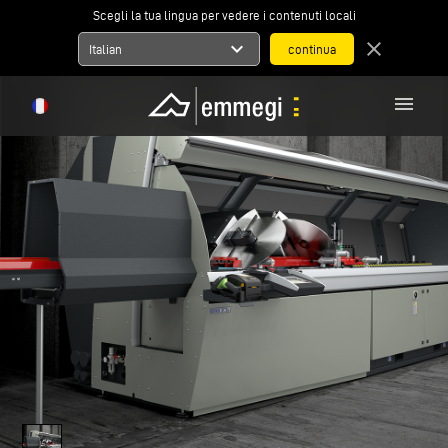
Scegli la tua lingua per vedere i contenuti locali
expand_more
close
Italian
menu