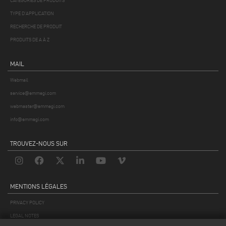
CATÉGORIES DE PRODUITS
TYPE D'APPLICATION
RECHERCHE DE PRODUIT
PRODUITS DE A À Z
MAIL
Webmail
service@emmegi.com
webmaster@emmegi.com
info@emmegi.com
TROUVEZ-NOUS SUR
MENTIONS LÉGALES
PRIVACY POLICY
LEGAL NOTES