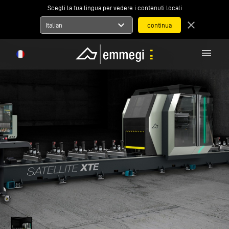
Scegli la tua lingua per vedere i contenuti locali
expand_more
close
Italian
menu