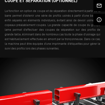
COUPE ET SÉPARATION (OPTIONNEL)
mail_outline
La fonction en option de coupe et de séparation directement à partir de la
barre permet d'obtenir une série de profils usinés à partir d'une barre et
info_outline
enfin séparés en éléments individuels, évitant ainsi de devoir usiner des
copeaux préalablement coupés.
La grande capacité de coupe du groupe
lame permet d'effectuer des coupes de séparation sur des profils de
grande taille, éliminant dans de nombreux cas toute la phase d'usinage qui
est habituellement effectuée en amont par la tronçonneuse. Dans ce cas,
la machine peut être équipée d'une imprimante d'étiquettes pour gérer le
suivi des profils lors des phases suivantes.