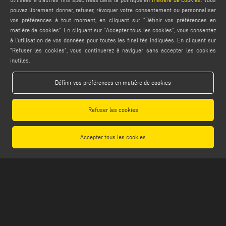
pouvez librement donner, refuser, révoquer votre consentement ou personnaliser
vos préférences à tout moment, en cliquant sur "Définir vos préférences en
MENTIONS LÉGALES
matière de cookies". En cliquant sur "Accepter tous les cookies", vous consentez
PRIVACY POLICY
à l'utilisation de vos données pour toutes les finalités indiquées. En cliquant sur
"Refuser les cookies", vous continuerez à naviguer sans accepter les cookies
LEGAL NOTES
inutiles.
COOKIE POLICY
CONDITIONS GÉNÉRALES DE VENTE
Définir vos préférences en matière de cookies
CONDITIONS GÉNÉRALES DE DISTRIBUTION
PARAMÈTRES DES COOKIES
Refuser les cookies
Accepter tous les cookies
Emmegi S.p.a. - Via Archimede, 10 - 41019 - Limidi di Soliera (MO) - ITALY -
tel +39 059 895411
- P.Iva/C.Fisc 01978870366
Capitale Sociale € 2.080.000,00 i.v. - Nr. Identificazione I.V.A. IT 01978870366 - R.I.
Modena 01978870366 - R.E.A Modena 256411