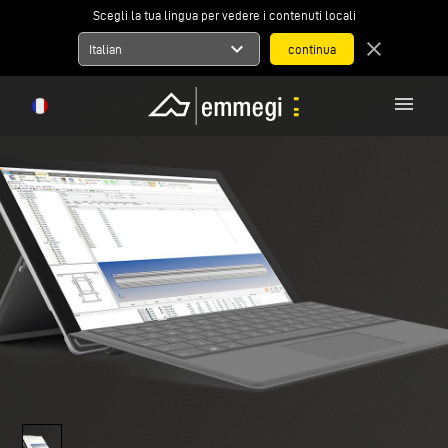
Scegli la tua lingua per vedere i contenuti locali
expand_more
close
Italian
menu