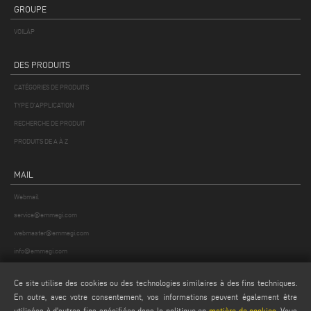
GROUPE
VOILÀP
DES PRODUITS
CATÉGORIES DE PRODUITS
TYPE D'APPLICATION
RECHERCHE DE PRODUIT
PRODUITS DE A À Z
MAIL
Webmail
service@emmegi.com
webmaster@emmegi.com
info@emmegi.com
Ce site utilise des cookies ou des technologies similaires à des fins techniques.
TROUVEZ-NOUS SUR
En outre, avec votre consentement, vos informations peuvent également être
utilisées à d'autres fins spécifiées dans la politique en
matière de cookies
. Vous