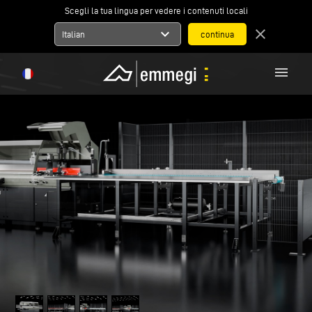
Scegli la tua lingua per vedere i contenuti locali
expand_more
close
Italian
menu