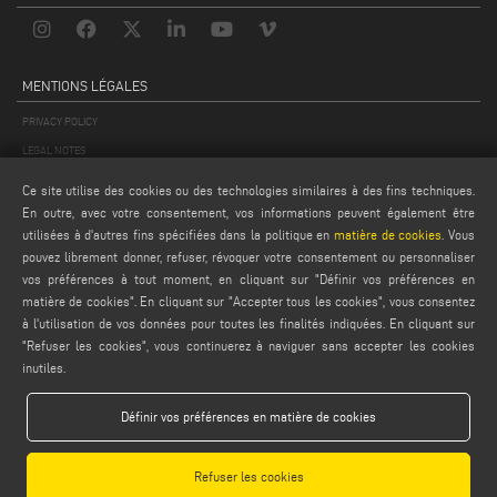
MENTIONS LÉGALES
PRIVACY POLICY
LEGAL NOTES
COOKIE POLICY
Ce site utilise des cookies ou des technologies similaires à des fins techniques.
CONDITIONS GÉNÉRALES DE VENTE
En outre, avec votre consentement, vos informations peuvent également être
utilisées à d'autres fins spécifiées dans la politique en
matière de cookies
. Vous
CONDITIONS GÉNÉRALES DE DISTRIBUTION
pouvez librement donner, refuser, révoquer votre consentement ou personnaliser
PARAMÈTRES DES COOKIES
vos préférences à tout moment, en cliquant sur "Définir vos préférences en
matière de cookies". En cliquant sur "Accepter tous les cookies", vous consentez
à l'utilisation de vos données pour toutes les finalités indiquées. En cliquant sur
"Refuser les cookies", vous continuerez à naviguer sans accepter les cookies
inutiles.
Définir vos préférences en matière de cookies
Emmegi S.p.a. - Via Archimede, 10 - 41019 - Limidi di Soliera (MO) - ITALY -
tel +39 059 895411
- P.Iva/C.Fisc 01978870366
Refuser les cookies
Capitale Sociale € 2.080.000,00 i.v. - Nr. Identificazione I.V.A. IT 01978870366 - R.I.