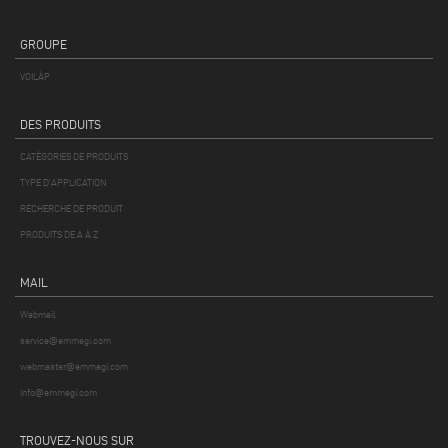
GROUPE
VOILÀP
DES PRODUITS
CATÉGORIES DE PRODUITS
TYPE D'APPLICATION
RECHERCHE DE PRODUIT
PRODUITS DE A À Z
MAIL
Webmail
service@emmegi.com
webmaster@emmegi.com
info@emmegi.com
TROUVEZ-NOUS SUR