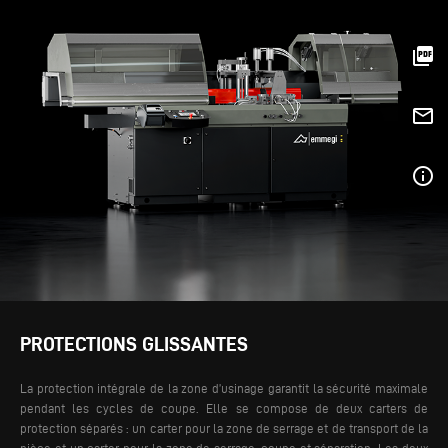
picture_as_pdf
mail_outline
info_outline
PROTECTIONS GLISSANTES
La protection intégrale de la zone d’usinage garantit la sécurité maximale
pendant les cycles de coupe. Elle se compose de deux carters de
protection séparés : un carter pour la zone de serrage et de transport de la
pièce et un carter pour la zone de serrage, coupe et séparation. Les deux