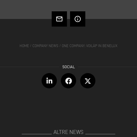
mail_outline
info_outline
HOME
/
COMPANY NEWS
/
ONE COMPANY: VOILÀP IN BENELUX
ALTRE NEWS