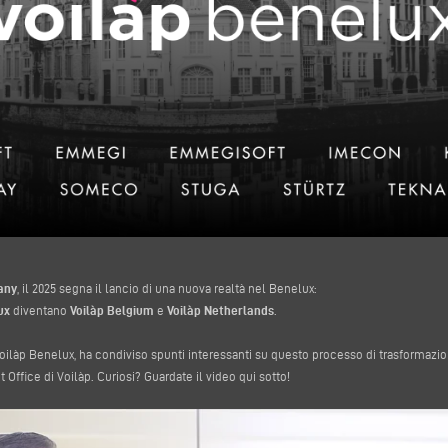
any
, il 2025 segna il lancio di una nuova realtà nel Benelux:
ux
diventano
Voilàp Belgium
e
Voilàp Netherlands
.
Voilàp Benelux, ha condiviso spunti interessanti su questo processo di trasformazio
Office di Voilàp. Curiosi? Guardate il video qui sotto!