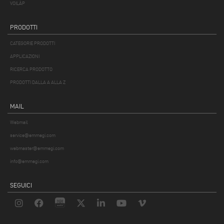
VOILÀP
PRODOTTI
CATEGORIE PRODOTTI
APPLICAZIONI
RICERCA PRODOTTO
PRODOTTI DALLA A ALLA Z
MAIL
Webmail
service@emmegi.com
webmaster@emmegi.com
info@emmegi.com
SEGUICI