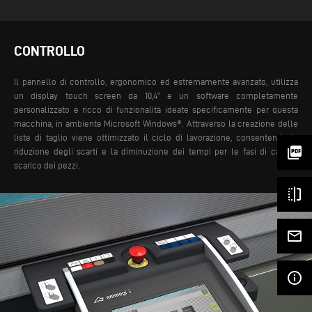
CONTROLLO
Il pannello di controllo, ergonomico ed estremamente avanzato, utilizza
un display touch screen da 10,4” e un software completamente
personalizzato e ricco di funzionalità ideate specificamente per questa
macchina, in ambiente Microsoft Windows®. Attraverso la creazione delle
liste di taglio viene ottimizzato il ciclo di lavorazione, consentendo la
picture_as_pdf
riduzione degli scarti e la diminuzione dei tempi per le fasi di carico-
scarico dei pezzi.
flip
mail_outline
info_outline