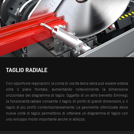
TAGLIO RADIALE
Con opportune regolazioni, la corsa di uscita della lama può essere estesa
oltre il piano frontale, aumentando notevolmente la dimensione
orizzontale del diagramma di taglio. Oggetto di un altro brevetto Emmegi,
la funzionalità radiale consente il taglio di profili di grandi dimensioni, o il
taglio di più profili contemporaneamente. Le geometrie ottimizzate delle
nuove unità di taglio permettono di ottenere un diagramma di taglio con
uno sviluppo molto importante anche in altezza.