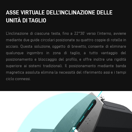
ASSE VIRTUALE DELL’INCLINAZIONE DELLE
UNITÀ DI TAGLIO
L’inclinazione di ciascuna testa, fino a 22°30’ verso l’interno, avviene
mediante due guide circolari posizionate su quattro coppie di rotelle in
acciaio. Questa soluzione, oggetto di brevetto, consente di eliminare
qualunque ingombro in zona di taglio, a tutto vantaggio del
posizionamento e bloccaggio del profilo, e offre inoltre una rigidità
superiore ai sistemi tradizionali.
Il posizionamento mediante banda
magnetica assoluta elimina la necessità del riferimento assi e i tempi
ciclo connessi.