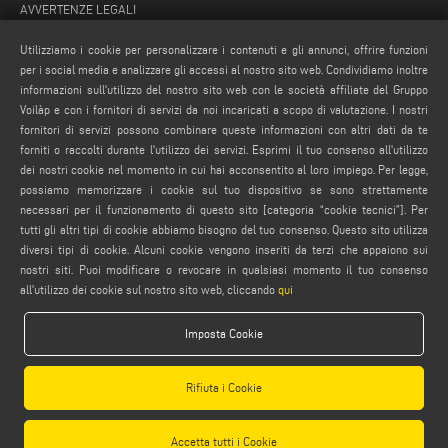
AVVERTENZE LEGALI
PRIVACY POLICY
Utilizziamo i cookie per personalizzare i contenuti e gli annunci, offrire funzioni
NOTE LEGALI
per i social media e analizzare gli accessi al nostro sito web. Condividiamo inoltre
informazioni sull'utilizzo del nostro sito web con le società affiliate del Gruppo
COMPLIANCE
Voilàp e con i fornitori di servizi da noi incaricati a scopo di valutazione. I nostri
COOKIE POLICY
fornitori di servizi possono combinare queste informazioni con altri dati da te
CONDIZIONI GENERALI DI VENDITA
forniti o raccolti durante l'utilizzo dei servizi. Esprimi il tuo consenso all'utilizzo
dei nostri cookie nel momento in cui hai acconsentito al loro impiego. Per legge,
IMPOSTAZIONE COOKIES
possiamo memorizzare i cookie sul tuo dispositivo se sono strettamente
CONDIZIONI GENERALI DI DISTRIBUZIONE
necessari per il funzionamento di questo sito [categoria “cookie tecnici”]. Per
tutti gli altri tipi di cookie abbiamo bisogno del tuo consenso. Questo sito utilizza
diversi tipi di cookie. Alcuni cookie vengono inseriti da terzi che appaiono sui
nostri siti. Puoi modificare o revocare in qualsiasi momento il tuo consenso
all'utilizzo dei cookie sul nostro sito web, cliccando
qui
Imposta Cookie
Emmegi S.p.a. - Via Archimede, 10 - 41019 - Limidi di Soliera (MO) - ITALY -
tel +39 059 895411
- P.Iva/C.Fisc 01978870366
Rifiuta i Cookie
Capitale Sociale € 2.080.000,00 i.v. - Nr. Identificazione I.V.A. IT 01978870366 - R.I.
Modena 01978870366 - R.E.A Modena 256411
Accetta tutti i Cookie