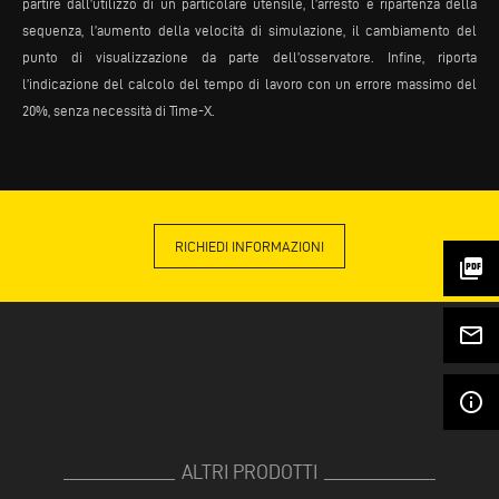
partire dall’utilizzo di un particolare utensile, l’arresto e ripartenza della
sequenza, l’aumento della velocità di simulazione, il cambiamento del
punto di visualizzazione da parte dell’osservatore. Infine, riporta
l’indicazione del calcolo del tempo di lavoro con un errore massimo del
20%, senza necessità di Time-X.
RICHIEDI INFORMAZIONI
picture_as_pdf
mail_outline
info_outline
ALTRI PRODOTTI