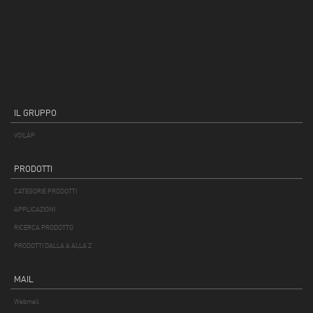
IL GRUPPO
VOILÀP
PRODOTTI
CATEGORIE PRODOTTI
APPLICAZIONI
RICERCA PRODOTTO
PRODOTTI DALLA A ALLA Z
MAIL
Webmail