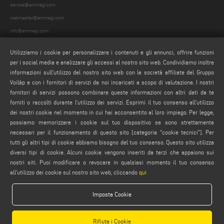
service@emmegi.com
webmaster@emmegi.com
info@emmegi.com
Utilizziamo i cookie per personalizzare i contenuti e gli annunci, offrire funzioni
SEGUICI
per i social media e analizzare gli accessi al nostro sito web. Condividiamo inoltre
informazioni sull'utilizzo del nostro sito web con le società affiliate del Gruppo
Voilàp e con i fornitori di servizi da noi incaricati a scopo di valutazione. I nostri
fornitori di servizi possono combinare queste informazioni con altri dati da te
AVVERTENZE LEGALI
forniti o raccolti durante l'utilizzo dei servizi. Esprimi il tuo consenso all'utilizzo
dei nostri cookie nel momento in cui hai acconsentito al loro impiego. Per legge,
PRIVACY POLICY
possiamo memorizzare i cookie sul tuo dispositivo se sono strettamente
NOTE LEGALI
necessari per il funzionamento di questo sito [categoria “cookie tecnici”]. Per
COMPLIANCE
tutti gli altri tipi di cookie abbiamo bisogno del tuo consenso. Questo sito utilizza
diversi tipi di cookie. Alcuni cookie vengono inseriti da terzi che appaiono sui
COOKIE POLICY
nostri siti. Puoi modificare o revocare in qualsiasi momento il tuo consenso
CONDIZIONI GENERALI DI VENDITA
all'utilizzo dei cookie sul nostro sito web, cliccando
qui
IMPOSTAZIONE COOKIES
CONDIZIONI GENERALI DI DISTRIBUZIONE
Imposta Cookie
Rifiuta i Cookie