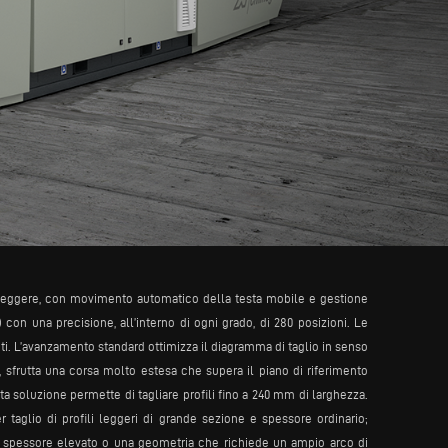
e leggere, con movimento automatico della testa mobile e gestione
i) con una precisione, all’interno di ogni grado, di 280 posizioni. Le
i. L’avanzamento standard ottimizza il diagramma di taglio in senso
le, sfrutta una corsa molto estesa che supera il piano di riferimento
 soluzione permette di tagliare profili fino a 240 mm di larghezza.
aglio di profili leggeri di grande sezione e spessore ordinario;
 e spessore elevato o una geometria che richiede un ampio arco di