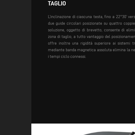
TAGLIO
L’inclinazione di ciascuna testa, fino a 22°30’ ver
due guide circolari posizionate su quattro coppie
soluzione, oggetto di brevetto, consente di eli
zona di taglio, a tutto vantaggio del posizionamen
offre inoltre una rigidità superiore ai sistemi tr
mediante banda magnetica assoluta elimina la nec
i tempi ciclo connessi.