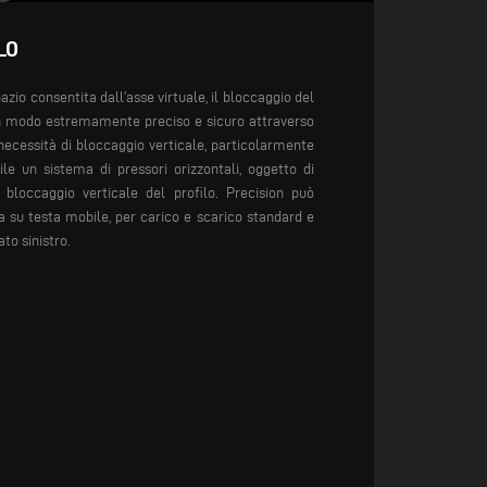
LO
pazio consentita dall’asse virtuale, il bloccaggio del
e in modo estremamente preciso e sicuro attraverso
 necessità di bloccaggio verticale, particolarmente
bile un sistema di pressori orizzontali, oggetto di
 bloccaggio verticale del profilo.
Precision può
a su testa mobile, per carico e scarico standard e
ato sinistro.