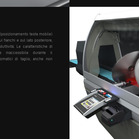
 (posizionamento testa mobile)
i fianchi e sul lato posteriore,
ttività. Le caratteristiche di
e inaccessibile durante il
tomatici di taglio, anche non