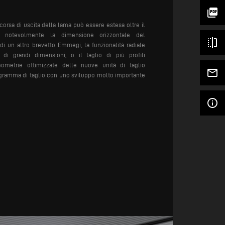
picture_as_pdf
corsa di uscita della lama può essere estesa oltre il
o notevolmente la dimensione orizzontale del
flip
di un altro brevetto Emmegi, la funzionalità radiale
i di grandi dimensioni, o il taglio di più profili
metrie ottimizzate delle nuove unità di taglio
mail_outline
gramma di taglio con uno sviluppo molto importante
info_outline