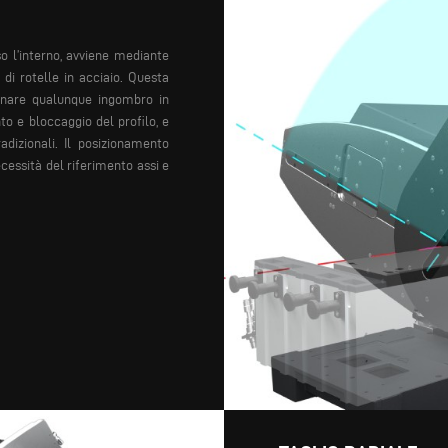
so l’interno, avviene mediante
 di rotelle in acciaio. Questa
minare qualunque ingombro in
to e bloccaggio del profilo, e
adizionali.
Il posizionamento
essità del riferimento assi e