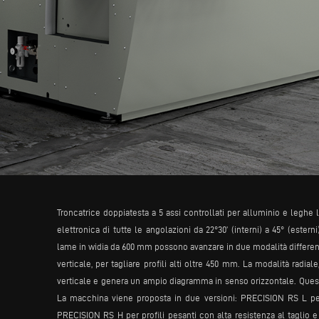
Troncatrice doppiatesta a 5 assi controllati per alluminio e legh
elettronica di tutte le angolazioni da 22°30’ (interni) a 45° (estern
lame in widia da 600 mm possono avanzare in due modalità different
verticale, per tagliare profili alti oltre 450 mm. La modalità radia
verticale e genera un ampio diagramma in senso orizzontale. Questa
La macchina viene proposta in due versioni: PRECISION RS L per t
PRECISION RS H per profili pesanti con alta resistenza al taglio