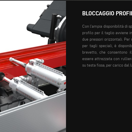
BLOCCAGGIO PROFI
Con l’ampia disponibilità di s
profilo per il taglio avvien
due pressori orizzontali. Per
per tagli speciali, è disponi
brevetto, che consentono il
essere attrezzata con rullier
su testa fissa, per carico dal l