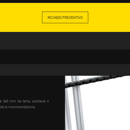
RICHIEDI PREVENTIVO
 a 360 mm da terra, sostiene il
lità di movimentazione.