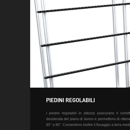
PIEDINI REGOLABILI
I piedini regolabili in altezza assicurano il
corret
desiderata del piano di lavoro e permettono di
otten
85° a
90°. Consentono inoltre il fissaggio a terra
medi