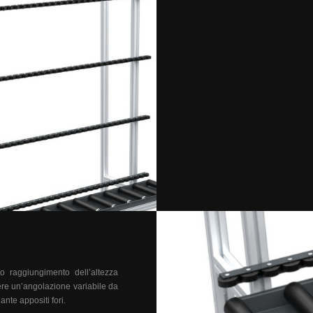
to raggiungimento dell’altezza
ere un’angolazione variabile da
ante appositi fori.