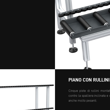
PIANO CON RULLINI
Cinque piste di rullini monta
contro la spalliera inclinata 
anche molto pesanti.