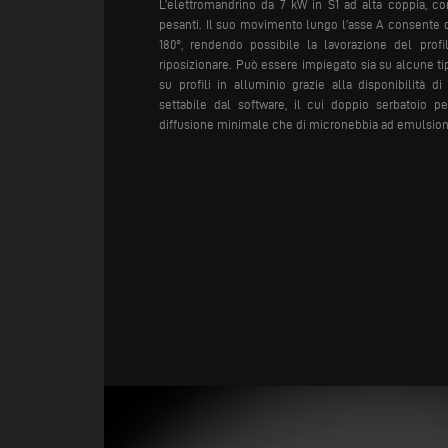
L’elettromandrino da 7 kW in S1 ad alta coppia, co
pesanti. Il suo movimento lungo l’asse A consente di 
180°, rendendo possibile la lavorazione del prof
riposizionare.
Può essere impiegato sia su alcune tip
su profili in alluminio grazie alla disponibilità di
settabile dal software, il cui doppio serbatoio per
diffusione minimale che di micronebbia ad emulsione