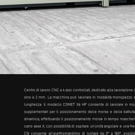
Centro di lavoro CNC a 4 assi controllati, dedicato alla lavorazione 
sino a 2 mm. La macchina può lavorare in modalità monopezzo e m
lunghezza. Il modello COMET X6 HP consente di lavorare in moda
supplementari per il posizionamento delle morse e delle battute
dinamica, effettuando il posizionamento morse in tempo mascherat
carro asse X, con possibilità di ospitare un’unità angolare e una fre
CN consente all’elettromandrino di ruotare da 0° a 180°, posiz