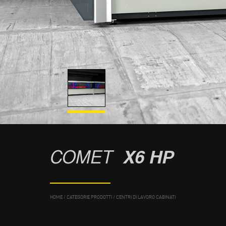
COMET
X6 HP
HOME
/
CATEGORIE PRODOTTI
/
CENTRI DI LAVORO CABINATI