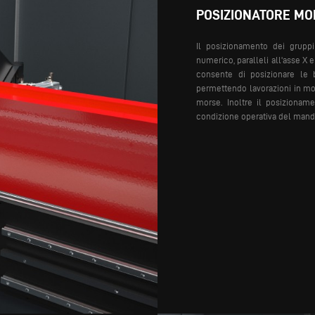
POSIZIONATORE MO
Il posizionamento dei gruppi
numerico, paralleli all'asse X 
consente di posizionare le 
permettendo lavorazioni in mo
morse. Inoltre il posizionam
condizione operativa del mandr