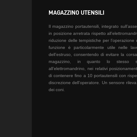
MAGAZZINO UTENSILI
Il magazzino portautensili,
integrato sull’ass
in posizione
arretrata rispetto
all’elettromand
riduzione delle
tempistiche per l’operazione
funzione è particolarmente
utile nelle la
dell’estruso,
consentendo di evitare la
corsa
magazzino, in quanto lo
stesso
all’elettromandrino, nei
relativi posizionament
di
contenere fino a 10
portautensili con rispe
discrezione dell'operatore.
Un sensore rileva 
dei coni.