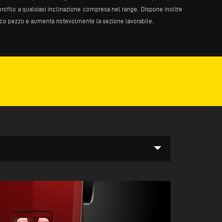
 profilo a qualsiasi inclinazione compresa nel range. Dispone inoltre
arico pezzo e aumenta notevolmente la sezione lavorabile.
arrow_drop_down