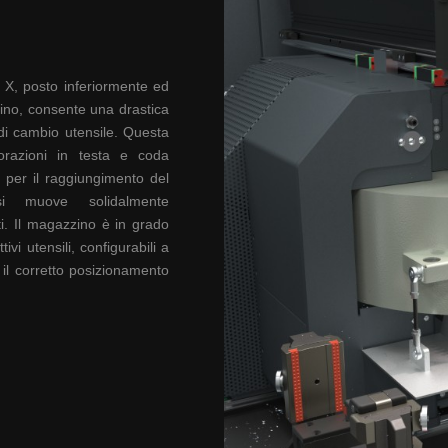
e X, posto
inferiormente ed
rino, consente
una drastica
di cambio utensile. Questa
vorazioni in testa
e coda
 per il raggiungimento
del
 si muove
solidalmente
i.
Il m
agazzino è in grado
ttivi
utensili, configurabili a
il corretto
posizionamento