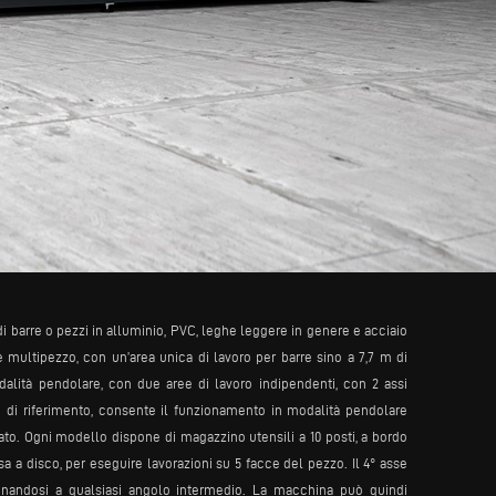
di barre o pezzi in alluminio, PVC, leghe leggere in genere e acciaio
ultipezzo, con un’area unica di lavoro per barre sino a 7,7 m di
lità pendolare, con due aree di lavoro indipendenti, con 2 assi
 di riferimento, consente il funzionamento in modalità pendolare
o. Ogni modello dispone di magazzino utensili a 10 posti, a bordo
sa a disco, per eseguire lavorazioni su 5 facce del pezzo. Il 4° asse
ionandosi a qualsiasi angolo intermedio. La macchina può quindi