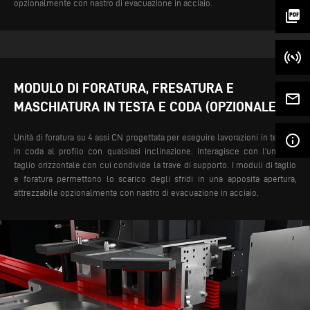
opzionalmente con nastro di evacuazione in acciaio.
picture_as_pdf
MODULO DI FORATURA, FRESATURA E
mail_outline
MASCHIATURA IN TESTA E CODA (OPZIONALE)
Unità di foratura su 4 assi CN progettata per eseguire lavorazioni in testa e
info_outline
in coda al profilo con qualsiasi inclinazione. Interagisce con l’unità di
taglio orizzontale con cui condivide la trave di supporto.
I moduli di taglio
e foratura permettono lo scarico degli sfridi in una apposita apertura,
attrezzabile opzionalmente con nastro di evacuazione in acciaio.