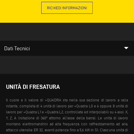
RICHIEDI INFORMAZIONI
arrow_drop_down
Dati Tecnici
UNITÀ DI FRESATURA
Il cuore e il valore di +QUADRA sta nella sua sezione di lavoro a ralla
rotante, completa di 4 unità di lavoro per +Quadra L0 e 6 oppure 8 unità di
lavoro per +Quadra L1 e +Quadra L2, controllate ed interpolabili su 4 assi: X,
Y, Z, A (rotazione di 360° attorno all’asse della barra). Le unità di lavoro
montano elettromandrini ad alta frequenza con raffreddamento ad aria,
attacco utensile ER 32, aventi potenza fino a 5,6 kW in S1.
Ciascuna unità di