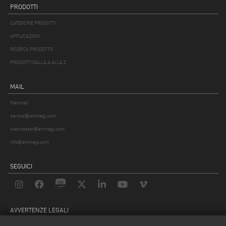
PRODOTTI
CATEGORIE PRODOTTI
APPLICAZIONI
RICERCA PRODOTTO
PRODOTTI DALLA A ALLA Z
MAIL
Webmail
service@emmegi.com
webmaster@emmegi.com
info@emmegi.com
SEGUICI
AVVERTENZE LEGALI