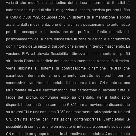
varianti che modificano l’attitudine della linea in termini di flessibilità,
automazione e produttività. Il magazzino di carico, previsto per profili fino
a 7.500 o 9.500 mm, collabora con un sistema di alimentazione a spinta
assistito dalla movimentazione di una pinza a posizionamento automatico
per il bloccaggio e la traslazione del profilo nell’unità operativa. Il
posizionamento della barra successiva in zona di carico è sincronizzato
con il ritorno della pinza di trasporto che avviene in tempo mascherato. La
versione FLW ad elevata flessibilità ottimizza il caricamento dei profili
sfruttando l’intera superficie del piano e aumentando la capacità di carico.
Viene abbinata al sistema di controsagome dinamiche PROFIX che
garantisce riferimento e orientamento corretto dei profili per le
successive lavorazioni. Il modulo di fresatura a 4 assi CN monta su una
ralla rotante da 4 a 8 elettromandrini che permettono di lavorare tutte le
facce del profilo, comunque esso sia orientato. Per il taglio sono
disponibili due unità, una con lama Ø 600 mm a movimento discendente
su tre assi CN e una con lama Ø 350 con movimento orizzontale su tre assi
CN, previste anche per installazione contemporanea. Completano le
possibilità di configurazione un modulo di intestatura operante su due assi
CN mediante un gruppo frese o, in alternativa, un modulo a 4 assi dedicato