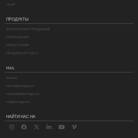
VOILÀP
ПРОДУКТЫ
ВЫПУСКАЕМАЯ ПРОДУКЦИЯ
ПРИЛОЖЕНИЯ
PRODUCT FINDER
ПРОДУКТЫ OT А ДО Z
MAIL
Webmail
service@emmegi.com
webmaster@emmegi.com
info@emmegi.com
НАЙТИ НАС НА