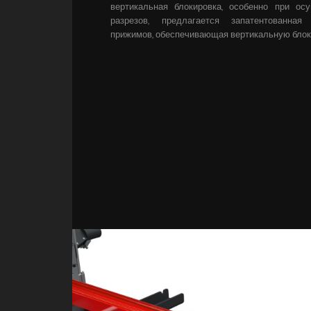
вертикальная блокировка, особенно при ос
разрезов, предлагается запатентованная
прижимов, обеспечивающая вертикальную блок