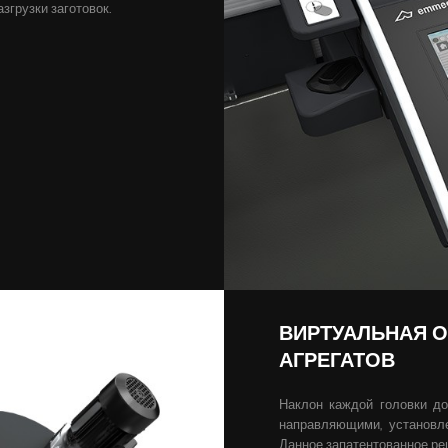
згрузки заготовок.
ВИРТУАЛЬНАЯ 
АГРЕГАТОВ
Наклон каждой головки до
направляющими, установл
Данное запатентованное ре