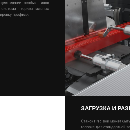
уществлении особых типов
 система горизонтальных
ировку профиля.
ЗАГРУЗКА И РАЗ
Станок Precision может бы
головке для стандартной за