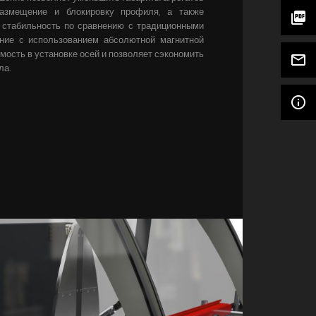
размещение и блокировку профиля, а также
picture_as_pdf
 стабильность по сравнению с традиционными
ние с использованием абсолютной магнитной
мость в установке осей и позволяет сэкономить
mail_outline
ла.
info_outline