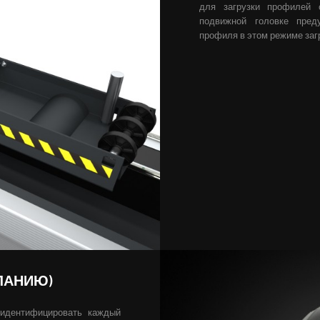
для загрузки профилей 
подвижной головке пред
профиля в этом режиме заг
ЛАНИЮ)
 идентифицировать каждый