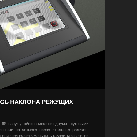
ОСЬ НАКЛОНА РЕЖУЩИХ
 15° наружу обеспечивается двумя круговыми
енными на четырех парах стальных роликов.
шение позволяет уменьшить габариты агрегатов