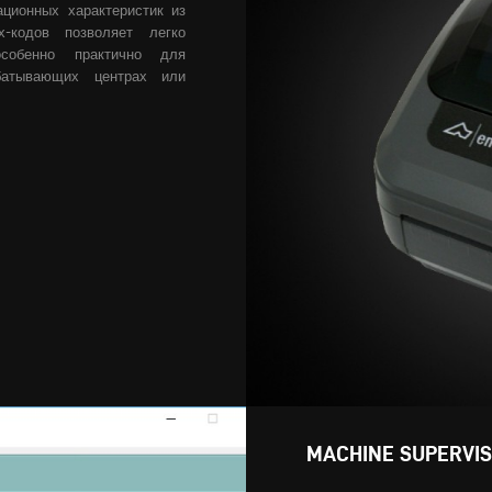
ционных характеристик из
х-кодов позволяет легко
собенно практично для
батывающих центрах или
MACHINE SUPERV