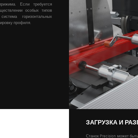
прижима. Если требуется
уществлении особых типов
 система горизонтальных
ировку профиля.
ЗАГРУЗКА И РАЗ
Станок Precision может бы