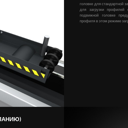
головке для стандартной за
для загрузки профилей 
подвижной головке пред
профиля в этом режиме заг
ЛАНИЮ)