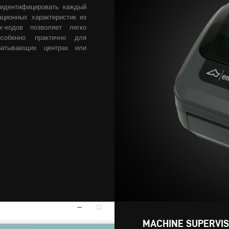
 идентифицировать каждый
ционных характеристик из
х-кодов позволяет легко
собенно практично для
батывающих центрах или
MACHINE SUPERV