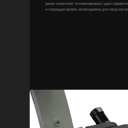
резки позволяет оптимизировать цикл обработ
и сокращая время, необходимое для загрузки-ра