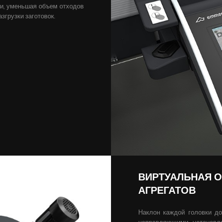
ки, уменьшая объем отходов
згрузки заготовок.
ВИРТУАЛЬНАЯ 
АГРЕГАТОВ
Наклон каждой головки до
направляющими, установл