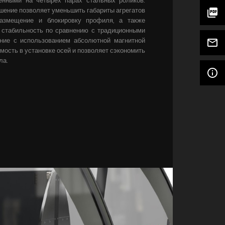
шение позволяет уменьшить габариты агрегатов
picture_as_pdf
размещение и блокировку профиля, а также
 стабильность по сравнению с традиционными
ние с использованием абсолютной магнитной
mail_outline
мость в установке осей и позволяет сэкономить
ла.
info_outline