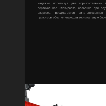
надежно, используя два горизонтальных 
вертикальная блокировка, особенно при ос
разрезов, предлагается запатентованная
прижимов, обеспечивающая вертикальную блок