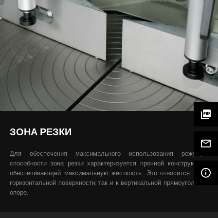
picture_as_pdf
ЗОНА РЕЗКИ
mail_outline
Для обеспечения максимального использования режущей
способности зона резки характеризуется прочной конструкцией,
info_outline
обеспечивающей максимальную жесткость. Это относится как к
горизонтальной поверхности, так и к вертикальной прямоугольной
опоре.