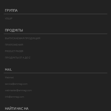
ГРУППА
VOILÀP
ПРОДУКТЫ
ВЫПУСКАЕМАЯ ПРОДУКЦИЯ
ПРИЛОЖЕНИЯ
PRODUCT FINDER
ПРОДУКТЫ OT А ДО Z
MAIL
Webmail
service@emmegi.com
webmaster@emmegi.com
info@emmegi.com
НАЙТИ НАС НА