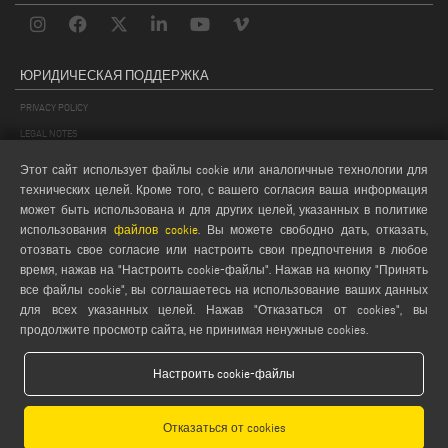
ЮРИДИЧЕСКАЯ ПОДДЕРЖКА
PRIVACY POLICY
LEGAL NOTES
COOKIE POLICY
Этот сайт использует файлы cookie или аналогичные технологии для
GENERAL TERMS AND CONDITIONS OF SALE
технических целей. Кроме того, с вашего согласия ваша информация
может быть использована и для других целей, указанных в политике
GENERAL TERMS AND CONDITION OF DISTRIBUTION
использования
файлов cookie
. Вы можете свободно дать, отказать,
НАСТРОЙКИ COOKIES
отозвать свое согласие или настроить свои предпочтения в любое
время, нажав на "Настроить cookie-файлы". Нажав на кнопку "Принять
все файлы cookie", вы соглашаетесь на использование ваших данных
для всех указанных целей. Нажав "Отказаться от cookies", вы
продолжите просмотр сайта, не принимая ненужные cookies.
Настроить cookie-файлы
Emmegi S.p.a. - Via Archimede, 10 - 41019 - Limidi di Soliera (MO) - ITALY -
tel +39 059 895411
- P.Iva/C.Fisc 01978870366
Отказаться от cookies
Capitale Sociale € 2.080.000,00 i.v. - Nr. Identificazione I.V.A. IT 01978870366 - R.I.