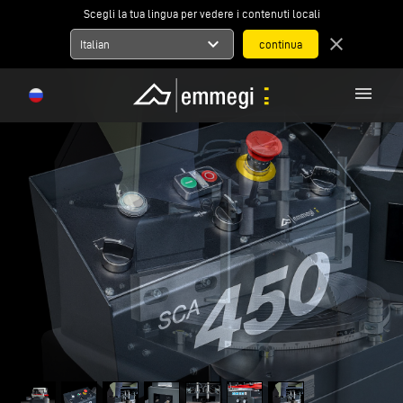
Scegli la tua lingua per vedere i contenuti locali
expand_more
close
Italian
menu