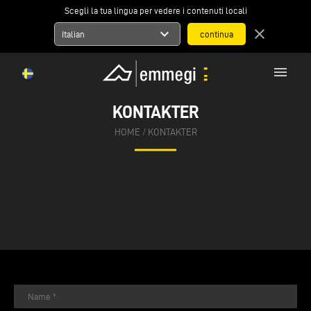
Scegli la tua lingua per vedere i contenuti locali
expand_more
close
Italian
menu
KONTAKTER
HOME
/
KONTAKTER