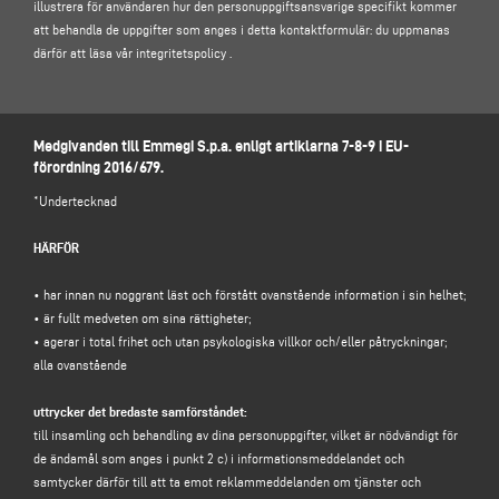
illustrera för användaren hur den personuppgiftsansvarige specifikt kommer
att behandla de uppgifter som anges i detta kontaktformulär: du uppmanas
därför att läsa vår
integritetspolicy
.
1. PERSONUPPGIFTSANSVARIG OCH DATASKYDDSOMBUD
Personuppgiftsansvarig: Emmegi S.p.a., i egenskap av dess lagliga företrädare
Medgivanden till Emmegi S.p.a. enligt artiklarna 7-8-9 i EU-
pro tempore, med säte på Via Archimede, 10 - 41019 - Limidi di Soliera (MO) -
förordning 2016/679.
Italien, e-post
info@emmegi.com
, C.F. / p. IVA 01978870366.
Dataskyddsombud (DPO): Dr. Donato Eugenio Caccavella, e-postadress:
*Undertecknad
dpo.voilap@amicadpo.eu
HÄRFÖR
2. PERSONUPPGIFTER SOM BEHANDLAS, ÄNDAMÅL MED BEHANDLINGEN
OCH RÄTTSLIG GRUND
• har innan nu noggrant läst och förstått ovanstående information i sin helhet;
Den personuppgiftsansvarige ska behandla dina personliga identifierings- och
• är fullt medveten om sina rättigheter;
kontaktuppgifter (såsom: namn, efternamn, företagsnamn, adress, stad,
• agerar i total frihet och utan psykologiska villkor och/eller påtryckningar;
postnummer, provins, stat, e-postadress, telefonnummer) som du direkt
alla ovanstående
tillhandahåller genom att fylla i formuläret för datainsamling i avsnittet
"
KONTAKTER"
på den personuppgiftsansvariges webbplats
uttrycker det bredaste samförståndet:
(www.emmegi.com, "Webbplatsen").
till insamling och behandling av dina personuppgifter, vilket är nödvändigt för
Den personuppgiftsansvarige avser att behandla dina personuppgifter i syfte
de ändamål som anges i punkt 2 c) i informationsmeddelandet och
att:
samtycker därför till att ta emot reklammeddelanden om tjänster och
(a)
svara på ditt meddelande eller din begäran om information som
skickas