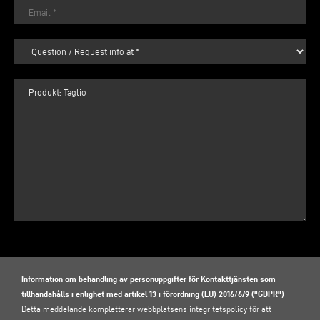
Information om behandling av personuppgifter för Kontakttjänsten som
tillhandahålls i enlighet med artikel 13 i förordning (EU) 2016/679 ("GDPR")
Detta meddelande kompletterar webbplatsens integritetspolicy för att