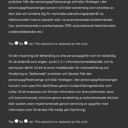
produkter från den personuppgiftsansvarige och/eller företagen i den
via detta formulär, t.ex. för att få information om produkter eller tjänster som
personuppgiftsansvariges koncern och/eller evenemang som anordnas av
erbjuds (inklusive att skicka gratis inbjudningar och
dem eller att kontakta dig för marknadsundersökningsändamål via
företagsinformationsmaterial) och för att få en offert etc.; den rättsliga
telefonkontakt med en operatör eller via automatiserade kontaktmetoder
grunden för detta ändamål är den personuppgiftsansvariges legitima intresse
(t.ex. automatiserade e-postkampanjer, SMS, automatiserad telefonkontakt,
enligt artikel 6.1 f i GDPR att identifieras i den rimliga förväntan att du skulle
snabbmeddelanden etc.)
förvänta dig att dina personuppgifter behandlas av den
personuppgiftsansvarige i syfte att svara på din kontaktförfrågan;
Yes
No
ndr: The signature is replaced by the click
(b) för att
skicka dig reklamkommunikation om tjänster och produkter från
den
personuppgiftsansvarige
och/eller företagen i den
till den insamling och behandling av dina personuppgifter som är nödvändig
personuppgiftsansvariges koncern
och/eller evenemang som anordnas av
för de ändamål som anges i punkt 2 c) i informationsmeddelandet, och du
dem eller för att kontakta dig i marknadsundersökningssyfte genom
samtycker därför till att ta emot meddelanden för marknadsföring och
telefonkontakt med en operatör eller genom automatiserade kontaktmetoder
försäljning av "dedikerade" produkter och tjänster från den
(t.ex. automatiserade e-postkampanjer, SMS, automatiserad telefonkontakt,
personuppgiftsansvarige och/eller företagen i den personuppgiftsansvariges
snabbmeddelanden etc.); den rättsliga grunden för behandlingen av
koncern, som specifikt identifieras genom kundprofileringstekniker som
uppgifterna är ditt samtycke, i enlighet med artikel 6.1 a i
syftar till att analysera och förutse information om dina preferenser, vanor
dataskyddsförordningen (GDPR);
och konsumtionsval, inklusive genom användning av automatiserade tekniker
(c)
marknadsföring och försäljning av "dedikerade" produkter och tjänster
eller system, även implementerade genom berikning av uppgifter med
från den personuppgiftsansvarige och/eller företagen i den
information som förvärvats från tredje part (berikning).
personuppgiftsansvariges koncern
, specifikt identifierade genom
kundprofileringstekniker som har till syfte att analysera och förutsäga
Yes
No
ndr: The signature is replaced by the click
information som rör den registrerades preferenser, vanor och konsumtionsval,