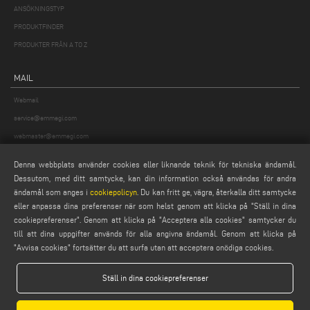
ANSÖKNINGSTYP
PRODUKTFINDER
PRODUKTER FRÅN A TO Z
MAIL
Webmail
service@emmegi.com
webmaster@emmegi.com
info@emmegi.com
Denna webbplats använder cookies eller liknande teknik för tekniska ändamål.
Dessutom, med ditt samtycke, kan din information också användas för andra
HITTA OSS PÅ
ändamål som anges i
cookiepolicyn
. Du kan fritt ge, vägra, återkalla ditt samtycke
eller anpassa dina preferenser när som helst genom att klicka på "Ställ in dina
cookiepreferenser". Genom att klicka på "Acceptera alla cookies" samtycker du
till att dina uppgifter används för alla angivna ändamål. Genom att klicka på
LEGALS
"Avvisa cookies" fortsätter du att surfa utan att acceptera onödiga cookies.
PRIVACY POLICY
Ställ in dina cookiepreferenser
LEGAL NOTES
COOKIE POLICY