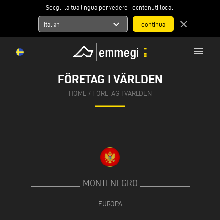
Scegli la tua lingua per vedere i contenuti locali
expand_more
close
Italian
menu
FÖRETAG I VÄRLDEN
HOME
/
FÖRETAG I VÄRLDEN
MONTENEGRO
EUROPA