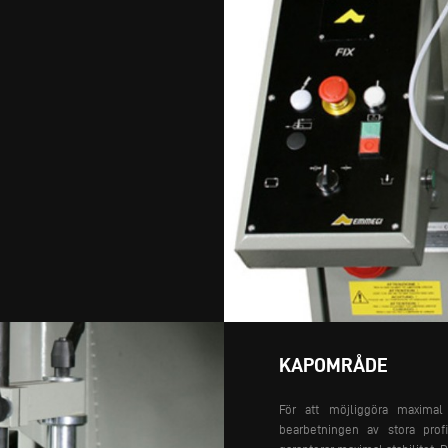
KAPOMRÅDE
För att möjliggöra maximal
bearbetningen av stora prof