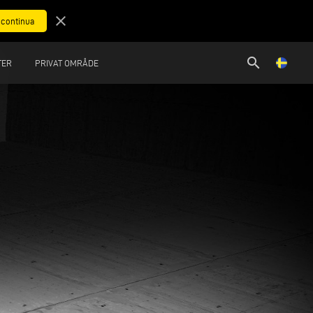
close
search
TER
PRIVAT OMRÅDE