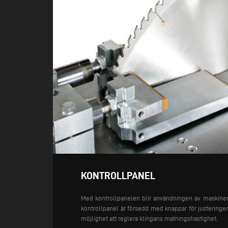
KONTROLLPANEL
Med kontrollpanelen blir användningen av maskinen
kontrollpanel är försedd med knappar för justering
möjlighet att reglera klingans matningshastighet.