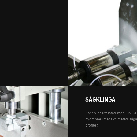
SÅGKLINGA
Kapen är utrustad med HM-kl
hydropneumatiskt matad sågar
profiler.