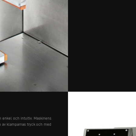
 enkel och intuitiv. Maskinens
en av klamparnas tryck och med