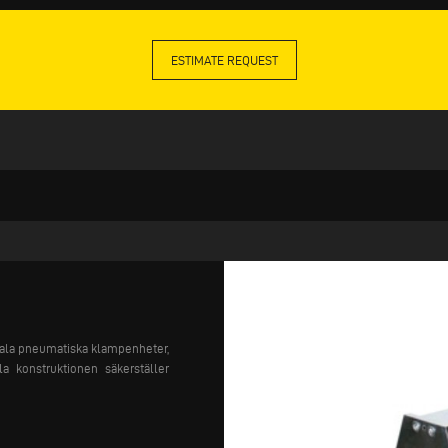
ESTIMATE REQUEST
ikala pneumatiska klampenheter,
a konstruktionen säkerställer