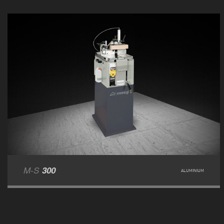
M-S
300
ALUMINIUM