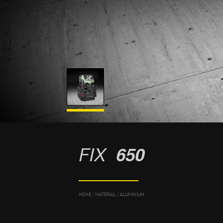
FIX
650
HOME
/
MATERIAL
/
ALUMINIUM