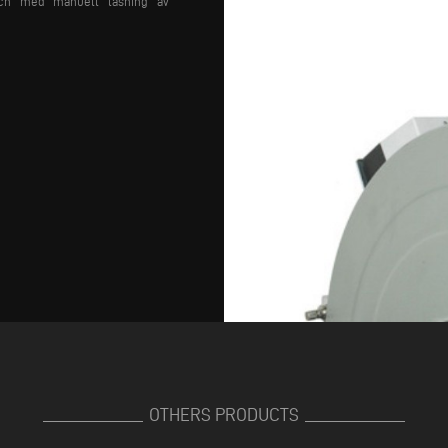
 och med manuell låsning av
OTHERS PRODUCTS