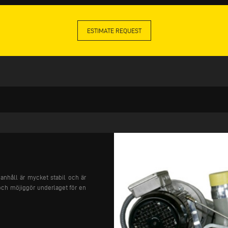
ESTIMATE REQUEST
anhåll är mycket stabil och är
och möjiggör underlaget för en