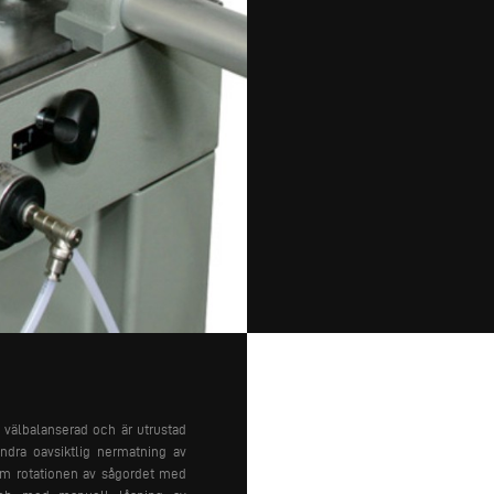
välbalanserad och är utrustad
ndra oavsiktlig nermatning av
nom rotationen av sågordet med