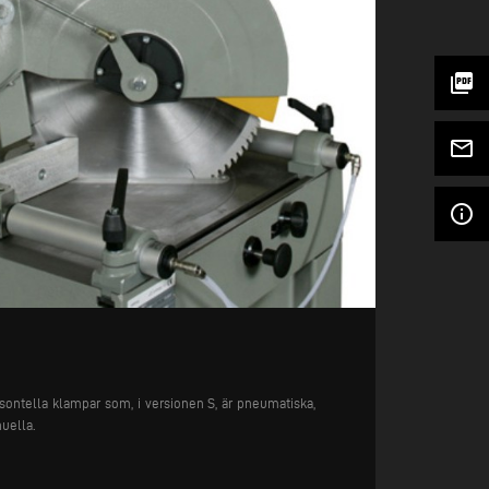
picture_as_pdf
mail_outline
info_outline
sontella klampar som, i versionen S, är pneumatiska,
uella.