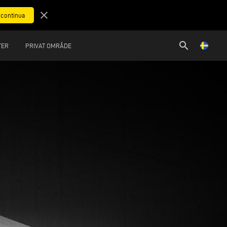
close
search
TER
PRIVAT OMRÅDE