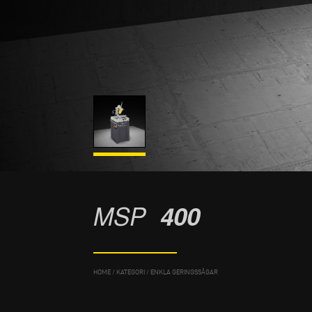
MSP
400
HOME
/
KATEGORI
/
ENKLA GERINGSSÅGAR