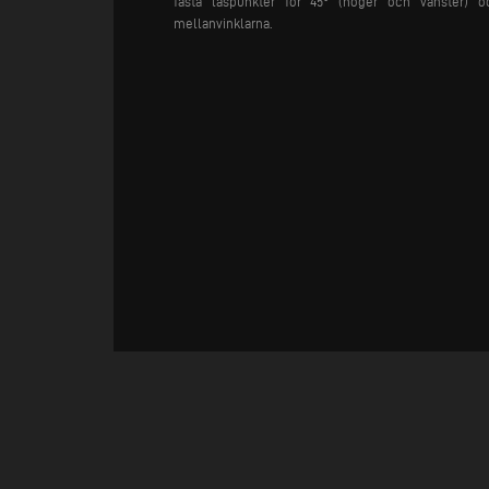
fasta låspunkter för 45° (höger och vänster)
mellanvinklarna.