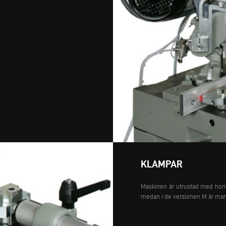
KLAMPAR
Maskinen är utrustad med hori
medan i de versionen M är man