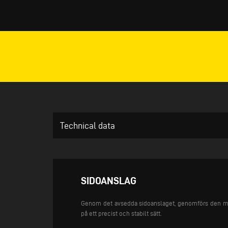
Technical data
SIDOANSLAG
Genom det avsedda sidoanslaget, genomförs den me
på ett precist och stabilt sätt.