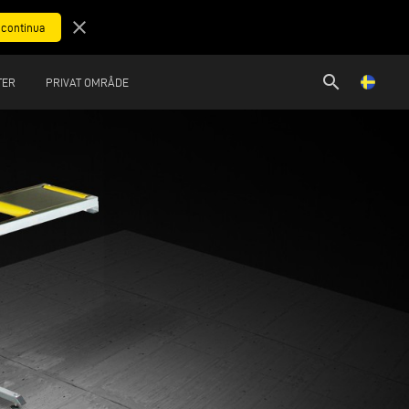
close
search
TER
PRIVAT OMRÅDE