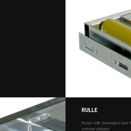
RULLE
Rullar i stål överdragna med P
undviker ytskador.