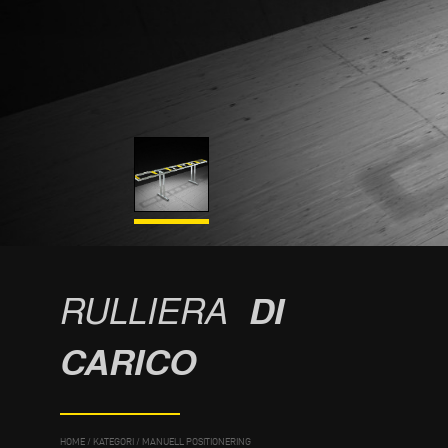
RULLIERA
DI
CARICO
HOME
/
KATEGORI
/
MANUELL POSITIONERING